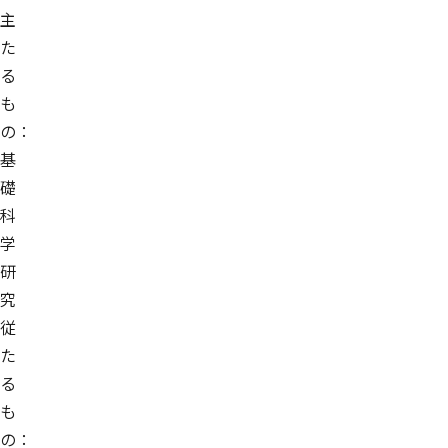
主
た
る
も
の：
基
礎
科
学
研
究
従
た
る
も
の：