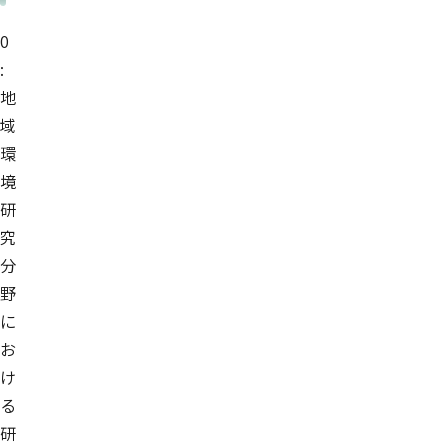
0
:
地
域
環
境
研
究
分
野
に
お
け
る
研