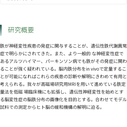
研究概要
鉄が神経変性疾患の発症に関与することが、遺伝性鉄代謝異常
症で明らかにされてきた。また、より一般的 な神経変性症で
あるアルツハイマー、パーキンソン病でも鉄がその発症に関わ
ることが強く疑われている。脳内鉄分布をin vivoで定量するこ
とが可能になればこれらの疾患の診断や解明にきわめて有用と
考えられる。我々が高磁場研究用MRIを用いて進めている鉄定
量法を低磁 場臨床機にも拡張し、遺伝性神経変性を始めとす
る脳変性症の脳鉄分布の画像化を目的とする。合わせてモデル
試料での測定からヒト脳の緩和機構の解明に迫る。