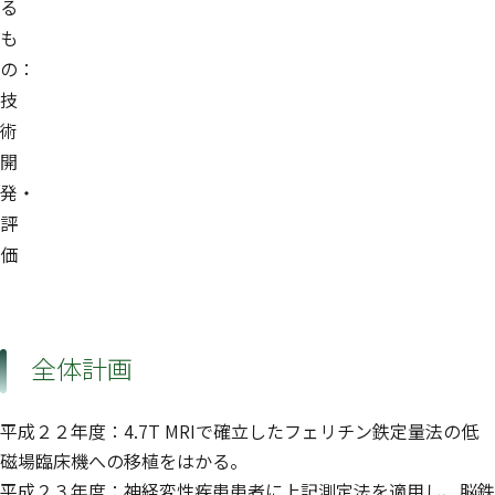
る
も
の：
技
術
開
発・
評
価
全体計画
平成２２年度：4.7T MRIで確立したフェリチン鉄定量法の低
磁場臨床機への移植をはかる。
平成２３年度：神経変性疾患患者に上記測定法を適用し、脳鉄