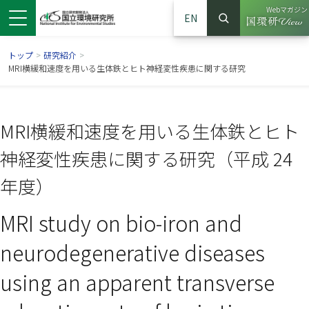
Webマガジン
EN
検索
（別ウイン
サイト内検索
トップ
>
研究紹介
>
MRI横緩和速度を用いる生体鉄とヒト神経変性疾患に関する研究
MRI横緩和速度を用いる生体鉄とヒト
神経変性疾患に関する研究（平成 24
年度）
MRI study on bio-iron and
ンドウで開きます）
ウインドウで開きます）
別ウインドウで開きます）
neurodegenerative diseases
using an apparent transverse