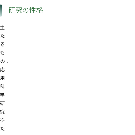
研究の性格
主
た
る
も
の：
応
用
科
学
研
究
従
た