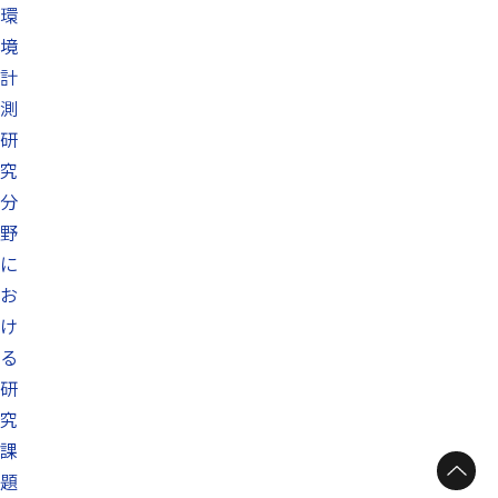
環
境
計
測
研
究
分
野
に
お
け
る
研
究
課
題