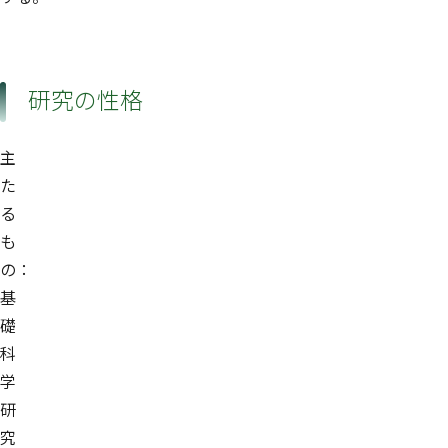
研究の性格
主
た
る
も
の：
基
礎
科
学
研
究