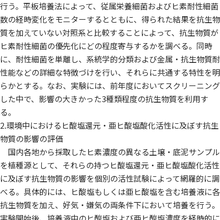
行う。平板培養法によって、従属栄養細菌およびヒ素耐性細菌
数の経時変化をモニターするとともに、得られた結果を抗生物
質を加えていない対照系と比較することによって、抗生物質が
ヒ素耐性細菌の優先化にどの程度寄与するかを調べる。同時
に、耐性細菌を単離し、系統学的分類および金属・抗生物質耐
性能などの詳細な特徴づけを行い、それらに共通する特性を明
らかとする。なお、実験には、前年度においてスクリーニング
した中で、影響の大きかった3種類程度の抗生物質を利用す
る。
2.環境中におけるヒ酸塩還元・亜ヒ酸塩酸化活性に及ぼす抗生
物質の影響の評価
国内各地から採取したヒ素濃度の異なる土壌・底泥サンプル
を植種源として、それらの持つヒ酸塩還元・亜ヒ酸塩酸化活性
に及ぼす抗生物質の影響を個別の活性試験によって網羅的に調
べる。具体的には、ヒ酸塩もしくは亜ヒ酸塩を含む培養液に各
抗生物質を加え、好気・嫌気の両条件下において培養を行う。
実験開始後、培養液中のヒ酸塩および亜ヒ酸塩濃度を経時的に