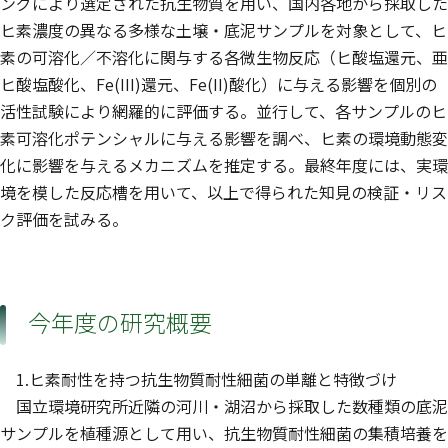
ングにより選定された抗生物質を用い、国内各地から採取した
ヒ素濃度の異なる多様な土壌・底泥サンプルを対象として、ヒ
素の可溶化／不溶化に関与する各微生物反応（ヒ酸塩還元、亜
ヒ酸塩酸化、Fe(III)還元、Fe(II)酸化）に与える影響を個別の
活性試験により網羅的に評価する。並行して、各サンプルのヒ
素可溶化ポテンシャルに与える影響を調べ、ヒ素の環境動態変
化に影響を与えるメカニズムを推定する。最終年度には、実環
境を模した反応槽を用いて、以上で得られた知見の検証・リス
ク評価を試みる。
今年度の研究概要
1.ヒ素耐性を持つ抗生物質耐性細菌の単離と特徴づけ
国立環境研究所近隣の河川・湖沼から採取した数種類の底泥
サンプルを植種源として用い、抗生物質耐性細菌の集積培養を