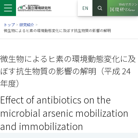
Webマガジン
EN
検索
（別ウイン
サイト内検索
トップ
>
研究紹介
>
微生物によるヒ素の環境動態変化に及ぼす抗生物質の影響の解明
微生物によるヒ素の環境動態変化に及
ぼす抗生物質の影響の解明（平成 24
年度）
Effect of antibiotics on the
ンドウで開きます）
ウインドウで開きます）
別ウインドウで開きます）
microbial arsenic mobilization
and immobilization