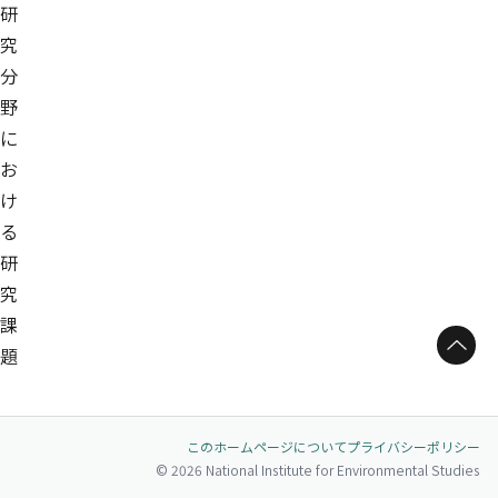
研
究
分
野
に
お
け
る
研
究
課
ページトップへ
題
このホームページについて
プライバシーポリシー
© 2026 National Institute for Environmental Studies