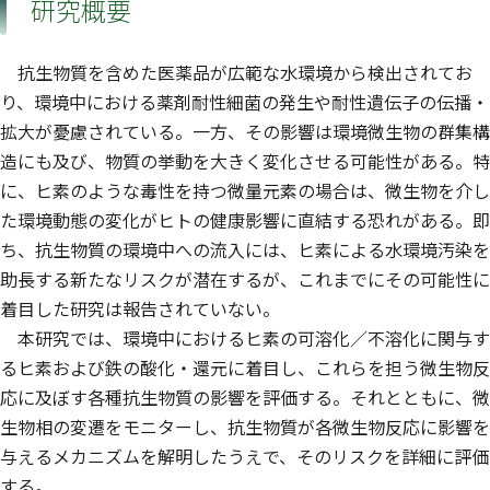
研究概要
抗生物質を含めた医薬品が広範な水環境から検出されてお
り、環境中における薬剤耐性細菌の発生や耐性遺伝子の伝播・
拡大が憂慮されている。一方、その影響は環境微生物の群集構
造にも及び、物質の挙動を大きく変化させる可能性がある。特
に、ヒ素のような毒性を持つ微量元素の場合は、微生物を介し
た環境動態の変化がヒトの健康影響に直結する恐れがある。即
ち、抗生物質の環境中への流入には、ヒ素による水環境汚染を
助長する新たなリスクが潜在するが、これまでにその可能性に
着目した研究は報告されていない。
本研究では、環境中におけるヒ素の可溶化／不溶化に関与す
るヒ素および鉄の酸化・還元に着目し、これらを担う微生物反
応に及ぼす各種抗生物質の影響を評価する。それとともに、微
生物相の変遷をモニターし、抗生物質が各微生物反応に影響を
与えるメカニズムを解明したうえで、そのリスクを詳細に評価
する。