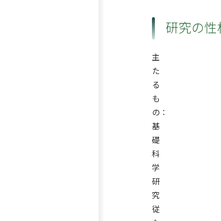
研究の性
主
た
る
も
の：
基
礎
科
学
研
究
従