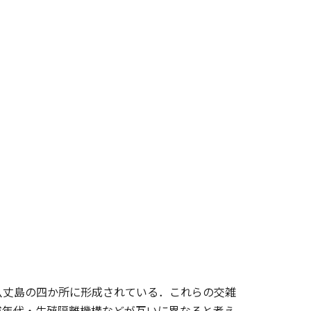
八丈島の四か所に形成されている．これらの交雑
成年代・生殖隔離機構などが互いに異なると考え