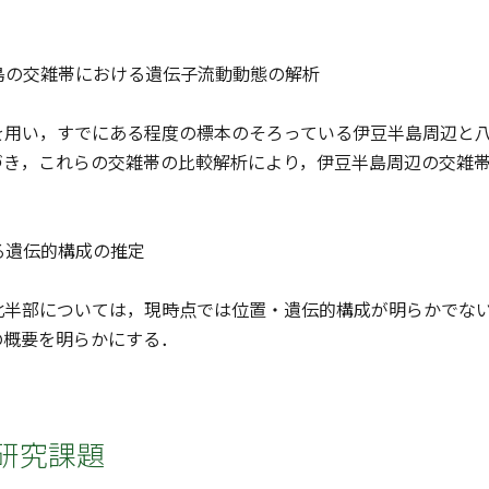
丈島の交雑帯における遺伝子流動動態の解析
を用い，すでにある程度の標本のそろっている伊豆半島周辺と
づき，これらの交雑帯の比較解析により，伊豆半島周辺の交雑
．
ける遺伝的構成の推定
北半部については，現時点では位置・遺伝的構成が明らかでない
の概要を明らかにする．
研究課題