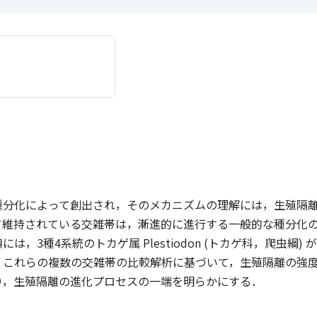
種分化によって創出され，そのメカニズムの理解には，生殖隔
て維持されている交雑帯は，漸進的に進行する一般的な種分化
は，3種4系統のトカゲ属 Plestiodon (トカゲ科，爬虫
．これらの複数の交雑帯の比較解析に基づいて，生殖隔離の強
り，生殖隔離の進化プロセスの一端を明らかにする．