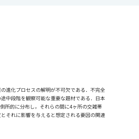
離の進化プロセスの解明が不可欠である．不完全
の途中段階を観察可能な重要な題材である．日本
綱) が側所的に分布し，それらの間に4ヶ所の交雑帯
度とそれに影響を与えると想定される要因の関連