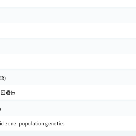
語)
集団遺伝
)
rid zone, population genetics