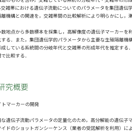
各交雑帯における遺伝子流動についてのパラメータを集団遺伝
隔離機構との関連を，交雑帯間の比較解析により明らかにし，
数地点から多数標本を採集し，高解像度の遺伝子マーカーを利
化する．また，集団遺伝学的パラメータから主要な生殖隔離機
形成している系統間の分岐年代と交雑帯の形成年代を推定する
間で比較する．
研究概要
ライトマーカーの開発
細な遺伝子流動パラメータの定量化のため，高分解能の遺伝子
ワイドのショットガンシーケンス（業者の受諾解析を利用）に