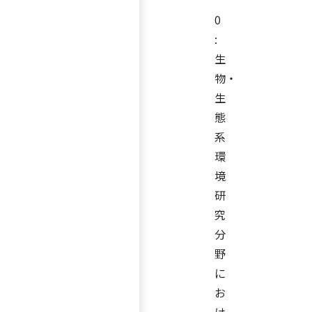
0
:
生
物・
生
態
系
環
境
研
究
分
野
に
お