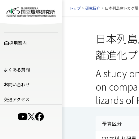
トップ
>
研究紹介
>
日本列島産トカゲ属
日本列島
採用案内
離進化プ
よくある質問
A study on
on compar
お問い合わせ
lizards of
交通アクセス
（別ウインドウで開きます）
（別ウインドウで開きます）
（別ウインドウで開きます）
予算区分
CD 文科-科研費