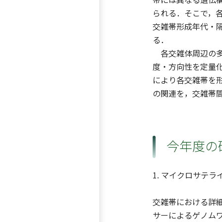
られる．そこで，
交雑帯形成年代・
る．
各交雑体周辺の多
度・方向性を定量
により各交雑帯を
の関連を，交雑帯
今年度の
1. マイクロサテ
交雑帯における詳
サーによるゲノム