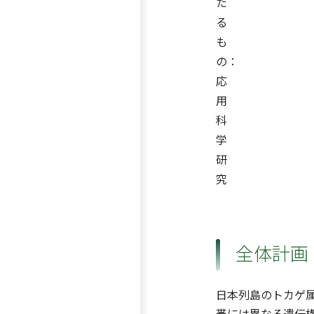
た
る
も
の：
応
用
科
学
研
究
全体計画
日本列島のトカゲ
帯には異なる遺伝