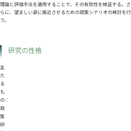
理論と評価手法を適用することで、その有効性を検証する。さ
らに、望ましい姿に接近させるための政策シナリオの検討を行
う。
研究の性格
主
た
る
も
の：
政
策
研