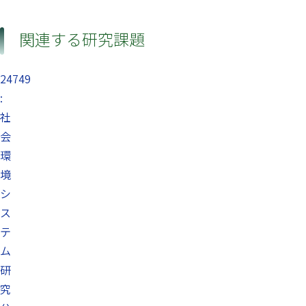
関連する研究課題
24749
:
社
会
環
境
シ
ス
テ
ム
研
究