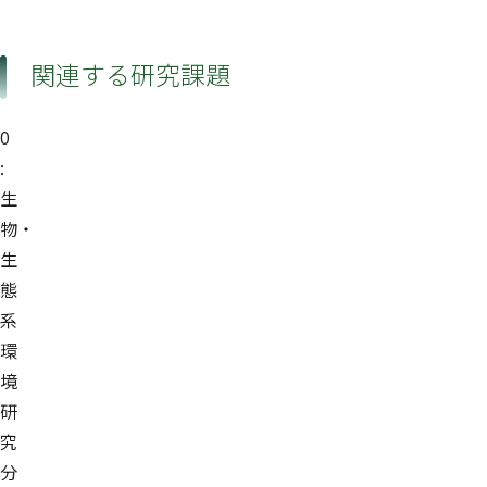
関連する研究課題
0
:
生
物・
生
態
系
環
境
研
究
分