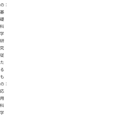
の：
基
礎
科
学
研
究
従
た
る
も
の：
応
用
科
学