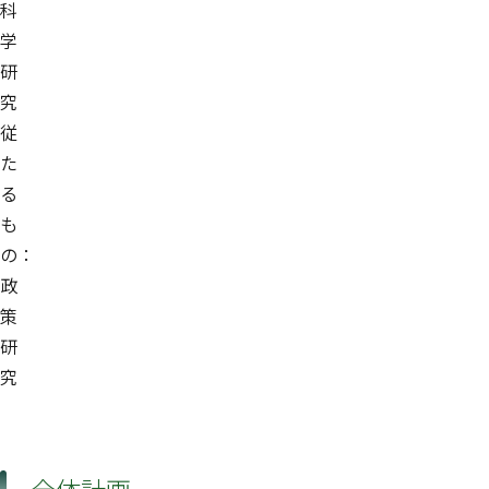
科
学
研
究
従
た
る
も
の：
政
策
研
究