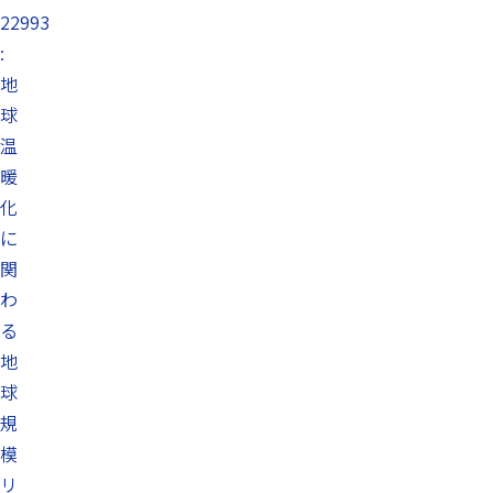
22993
:
地
球
温
暖
化
に
関
わ
る
地
球
規
模
リ