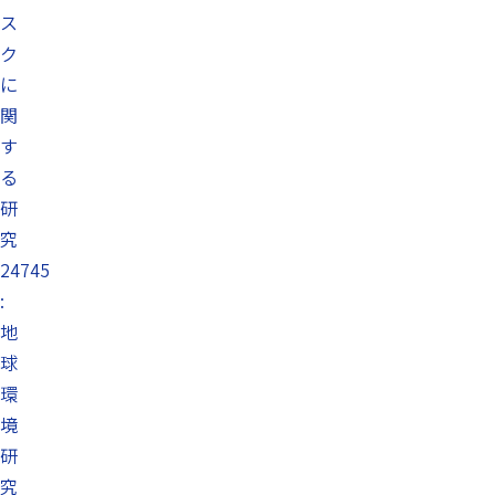
ス
ク
に
関
す
る
研
究
24745
:
地
球
環
境
研
究