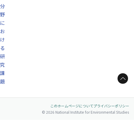
分
野
に
お
け
る
研
究
課
ページトップへ
題
このホームページについて
プライバシーポリシー
© 2026 National Institute for Environmental Studies