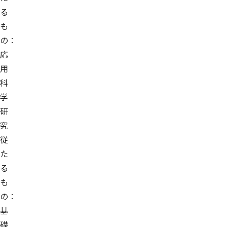
る
も
の：
応
用
科
学
研
究
従
た
る
も
の：
基
礎