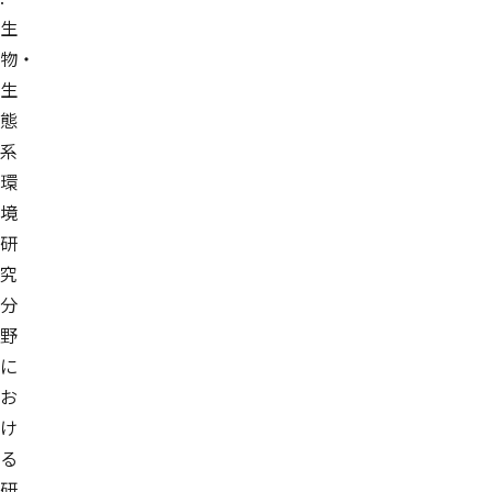
生
物・
生
態
系
環
境
研
究
分
野
に
お
け
る
研