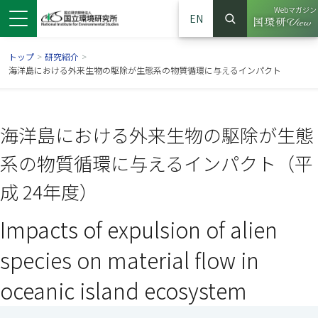
Webマガジン
EN
検索
（別ウイン
サイト内検索
トップ
>
研究紹介
>
海洋島における外来生物の駆除が生態系の物質循環に与えるインパクト
海洋島における外来生物の駆除が生態
系の物質循環に与えるインパクト（平
成 24年度）
Impacts of expulsion of alien
ンドウで開きます）
ウインドウで開きます）
別ウインドウで開きます）
species on material flow in
oceanic island ecosystem