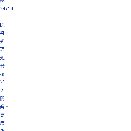
題
24754
:
除
染・
処
理
処
分
技
術
の
開
発・
高
度