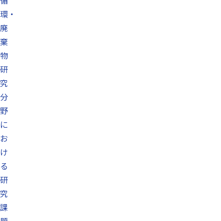
循
環・
廃
棄
物
研
究
分
野
に
お
け
る
研
究
課