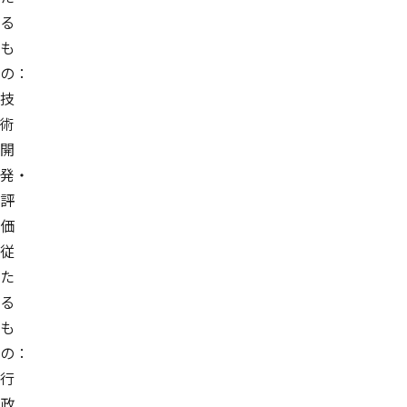
る
も
の：
技
術
開
発・
評
価
従
た
る
も
の：
行
政