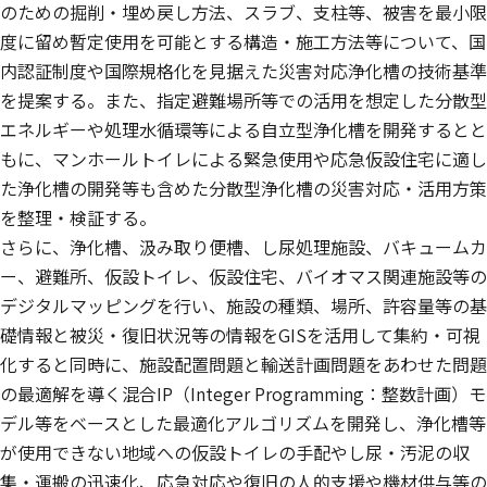
のための掘削・埋め戻し方法、スラブ、支柱等、被害を最小限
度に留め暫定使用を可能とする構造・施工方法等について、国
内認証制度や国際規格化を見据えた災害対応浄化槽の技術基準
を提案する。また、指定避難場所等での活用を想定した分散型
エネルギーや処理水循環等による自立型浄化槽を開発するとと
もに、マンホールトイレによる緊急使用や応急仮設住宅に適し
た浄化槽の開発等も含めた分散型浄化槽の災害対応・活用方策
を整理・検証する。
さらに、浄化槽、汲み取り便槽、し尿処理施設、バキュームカ
ー、避難所、仮設トイレ、仮設住宅、バイオマス関連施設等の
デジタルマッピングを行い、施設の種類、場所、許容量等の基
礎情報と被災・復旧状況等の情報をGISを活用して集約・可視
化すると同時に、施設配置問題と輸送計画問題をあわせた問題
の最適解を導く混合IP（Integer Programming：整数計画）モ
デル等をベースとした最適化アルゴリズムを開発し、浄化槽等
が使用できない地域への仮設トイレの手配やし尿・汚泥の収
集・運搬の迅速化、応急対応や復旧の人的支援や機材供与等の