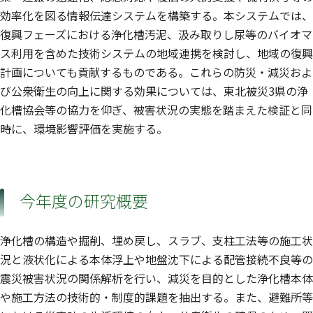
効率化を図る情報伝達システムを構築する。本システムでは、
復興フェーズにおける浄化槽汚泥、汲み取りし尿等のバイオマ
ス利用を含めた技術システムの地域連携を検討し、地域の復興
計画についても貢献するものである。これらの防災・減災およ
び公衆衛生の向上に関する効果については、東北被災3県の浄
化槽協会等の協力を仰ぎ、被害状況の実態を踏まえた検証と同
時に、環境影響評価を実施する。
今年度の研究概要
浄化槽の構造や掘削、埋め戻し、スラブ、支柱工法等の施工状
況と液状化による本体浮上や地盤沈下による配管接続不良等の
震災被害状況の関係解析を行い、減災を目的とした浄化槽本体
や施工方法の技術的・制度的課題を抽出する。また、避難所等