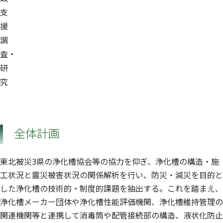
支
援
調
査・
研
究
全体計画
東北被災3県の浄化槽協会等の協力を仰ぎ、浄化槽の構造・施
工状況と震災被害状況の関係解析を行い、防災・減災を目的と
した浄化槽の技術的・制度的課題を抽出する。これを踏まえ、
浄化槽メーカー団体や浄化槽性能評価機関、浄化槽維持管理の
関連機関等と連携して消毒筒や配管接続部の構造、液状化防止