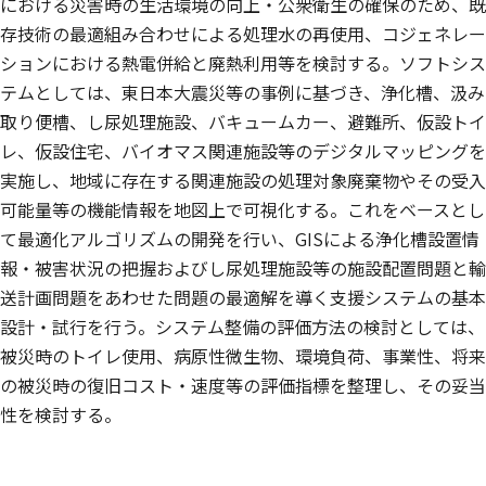
における災害時の生活環境の向上・公衆衛生の確保のため、既
存技術の最適組み合わせによる処理水の再使用、コジェネレー
ションにおける熱電併給と廃熱利用等を検討する。ソフトシス
テムとしては、東日本大震災等の事例に基づき、浄化槽、汲み
取り便槽、し尿処理施設、バキュームカー、避難所、仮設トイ
レ、仮設住宅、バイオマス関連施設等のデジタルマッピングを
実施し、地域に存在する関連施設の処理対象廃棄物やその受入
可能量等の機能情報を地図上で可視化する。これをベースとし
て最適化アルゴリズムの開発を行い、GISによる浄化槽設置情
報・被害状況の把握およびし尿処理施設等の施設配置問題と輸
送計画問題をあわせた問題の最適解を導く支援システムの基本
設計・試行を行う。システム整備の評価方法の検討としては、
被災時のトイレ使用、病原性微生物、環境負荷、事業性、将来
の被災時の復旧コスト・速度等の評価指標を整理し、その妥当
性を検討する。