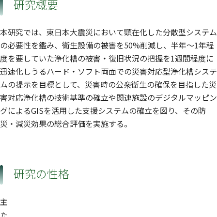
研究概要
本研究では、東日本大震災において顕在化した分散型システム
の必要性を鑑み、衛生設備の被害を50%削減し、半年〜1年程
度を要していた浄化槽の被害・復旧状況の把握を1週間程度に
迅速化しうるハード・ソフト両面での災害対応型浄化槽システ
ムの提示を目標として、災害時の公衆衛生の確保を目指した災
害対応浄化槽の技術基準の確立や関連施設のデジタルマッピン
グによるGISを活用した支援システムの確立を図り、その防
災・減災効果の総合評価を実施する。
研究の性格
主
た