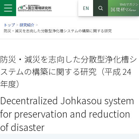
Webマガジン
EN
検索
（別ウイン
サイト内検索
トップ
>
研究紹介
>
防災・減災を志向した分散型浄化槽システムの構築に関する研究
防災・減災を志向した分散型浄化槽シ
ステムの構築に関する研究（平成 24
年度）
Decentralized Johkasou system
ンドウで開きます）
ウインドウで開きます）
別ウインドウで開きます）
for preservation and reduction
of disaster