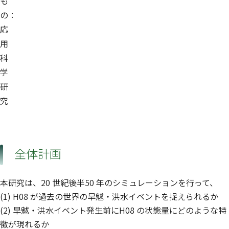
も
の：
応
用
科
学
研
究
全体計画
本研究は、20 世紀後半50 年のシミュレーションを行って、
(1) H08 が過去の世界の旱魃・洪水イベントを捉えられるか
(2) 旱魃・洪水イベント発生前にH08 の状態量にどのような特
徴が現れるか