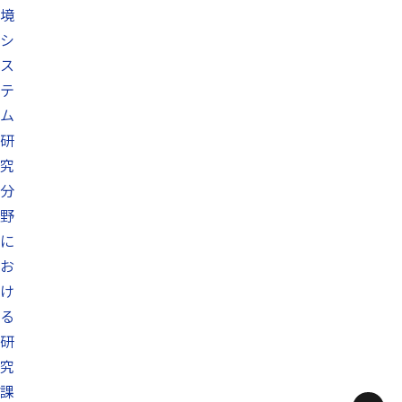
境
シ
ス
テ
ム
研
究
分
野
に
お
け
る
研
究
課