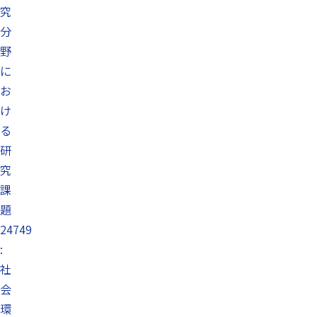
究
分
野
に
お
け
る
研
究
課
題
24749
:
社
会
環