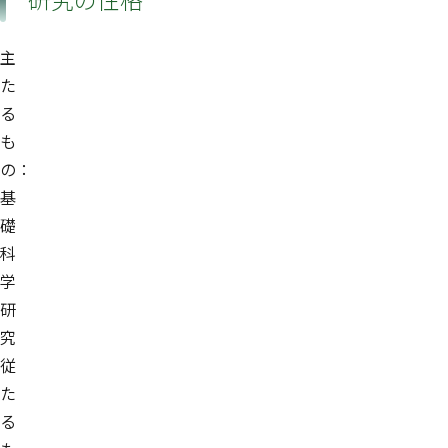
主
た
る
も
の：
基
礎
科
学
研
究
従
た
る