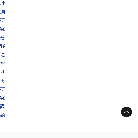
計
測
研
究
分
野
に
お
け
る
研
究
課
ページトップへ
題