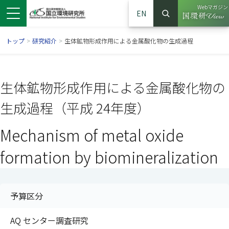
Webマガジン
EN
検索
（別ウイン
サイト内検索
トップ
>
研究紹介
>
生体鉱物形成作用による金属酸化物の生成過程
生体鉱物形成作用による金属酸化物の
生成過程（平成 24年度）
Mechanism of metal oxide
formation by biomineralization
ンドウで開きます）
ウインドウで開きます）
別ウインドウで開きます）
予算区分
AQ センター調査研究