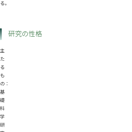
る。
研究の性格
主
た
る
も
の：
基
礎
科
学
研