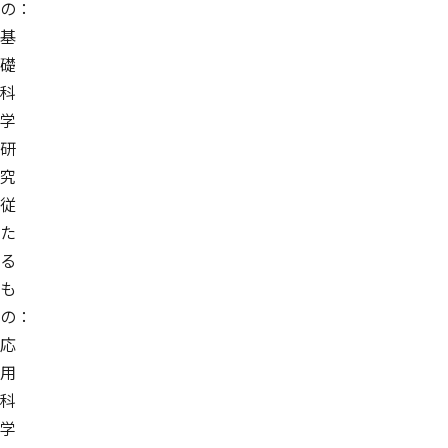
の：
基
礎
科
学
研
究
従
た
る
も
の：
応
用
科
学