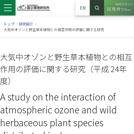
Webマガジン
EN
検索
（別ウイン
サイト内検索
トップ
>
研究紹介
>
大気中オゾンと野生草本植物との相互作用の評価に関する研究
大気中オゾンと野生草本植物との相互
作用の評価に関する研究（平成 24年
度）
A study on the interaction of
ンドウで開きます）
ウインドウで開きます）
別ウインドウで開きます）
atmospheric ozone and wild
herbaceous plant species