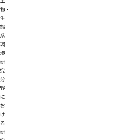
生
物・
生
態
系
環
境
研
究
分
野
に
お
け
る
研