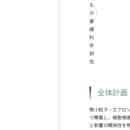
も
の：
基
礎
科
学
研
究
全体計画
微小粒子・エアロゾ
で曝露し、細胞傷
と影響の関係性を