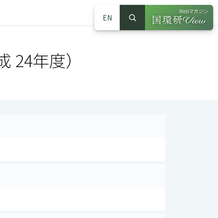
Webマガジン
EN
検索
（別ウインドウで
サイト内検索
 24年度）