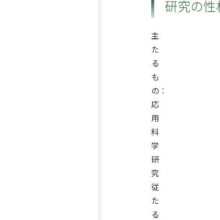
研究の性
主
た
る
も
の：
応
用
科
学
研
究
従
た
る