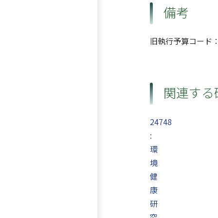
備考
旧執行予算コード：1
関連する
24748
:
環
境
健
康
研
究