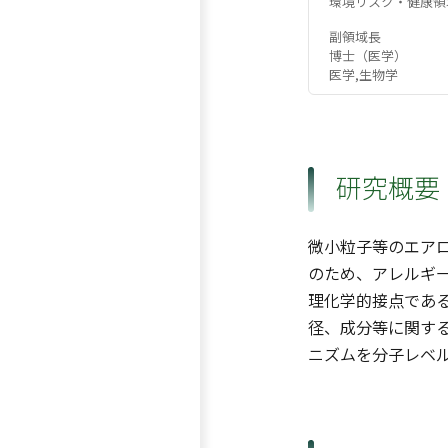
環境リスク・健康領
副領域長
博士（医学）
医学,生物学
研究概要
微小粒子等のエア
のため、アレルギ
理化学的接点であ
径、成分等に関す
ニズムを分子レベ