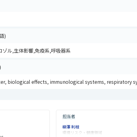
語)
ゾル,生体影響,免疫系,呼吸器系
)
ter, biological effects, immunological systems, respiratory 
担当者
柳澤 利枝
環境リスク・健康領域