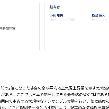
担当者
小倉 知夫
横畠 徳太
地球システム領域
地球システ
解析研究室
命前の2倍になった場合の全球平均地上気温上昇量を示す気候感
がある。ここでは日本で開発してきた最先端のAOGCMであるM
範囲内で走査する大規模なアンサンブル実験を行い、気候感度
指す。さらに観測データとの比較により、現実的な気候場を再