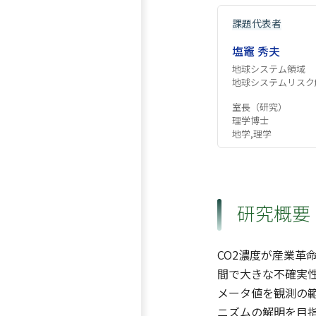
課題代表者
塩竈 秀夫
地球システム領域
地球システムリスク
室長（研究）
理学博士
地学,理学
研究概要
CO2濃度が産業革
間で大きな不確実性
メータ値を観測の
ニズムの解明を目