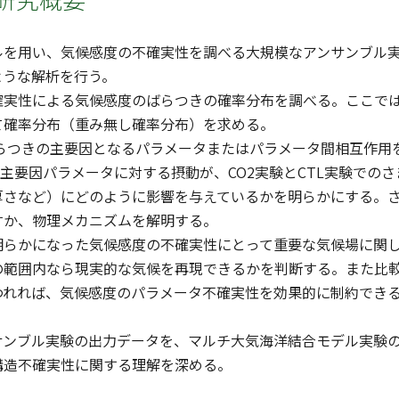
ルを用い、気候感度の不確実性を調べる大規模なアンサンブル
ような解析を行う。
不確実性による気候感度のばらつきの確率分布を調べる。ここで
て確率分布（重み無し確率分布）を求める。
のばらつきの主要因となるパラメータまたはパラメータ間相互作
で特定した主要因パラメータに対する摂動が、CO2実験とCTL実験
厚さなど）にどのように影響を与えているかを明らかにする。
すか、物理メカニズムを解明する。
)の解析で明らかになった気候感度の不確実性にとって重要な気候場
の範囲内なら現実的な気候を再現できるかを判断する。また比
われれば、気候感度のパラメータ不確実性を効果的に制約でき
サンブル実験の出力データを、マルチ大気海洋結合モデル実験
構造不確実性に関する理解を深める。