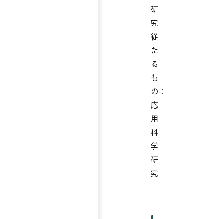
研
究
従
た
る
も
の：
応
用
科
学
研
究