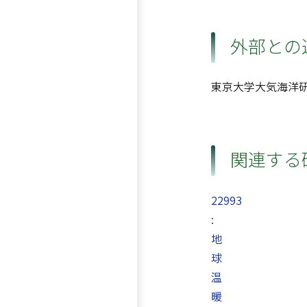
外部との
東京大学大気海洋
関連する
22993
:
地
球
温
暖