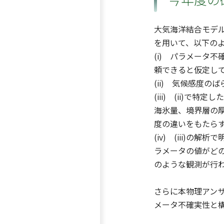
大気海洋結合モデ
を用いて、以下の
(i) パラメータ
頼できると仮定し
(ii) 気候感度
(iii) (ii)
海氷量、境界層の
度の違いをもたら
(iv) (iii
ラメータの値がど
のような観測が行
さらに本物理アン
メータ不確実性と