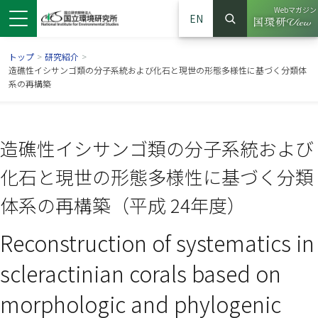
Webマガジン
EN
検索
（別ウイン
サイト内検索
トップ
>
研究紹介
>
造礁性イシサンゴ類の分子系統および化石と現世の形態多様性に基づく分類体
系の再構築
造礁性イシサンゴ類の分子系統および
化石と現世の形態多様性に基づく分類
体系の再構築（平成 24年度）
Reconstruction of systematics in
ンドウで開きます）
ウインドウで開きます）
別ウインドウで開きます）
scleractinian corals based on
morphologic and phylogenic