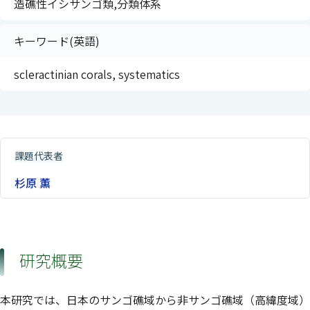
造礁性イシサンゴ類,分類体系
キーワード(英語)
scleractinian corals, systematics
課題代表者
杉原 薫
研究概要
本研究では、日本のサンゴ礁域から非サンゴ礁域（高緯度域）