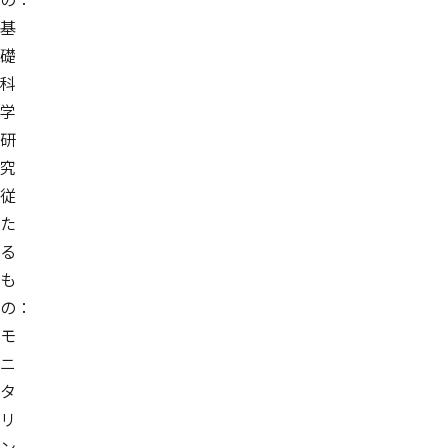
基
礎
科
学
研
究
従
た
る
も
の：
モ
ニ
タ
リ
ン