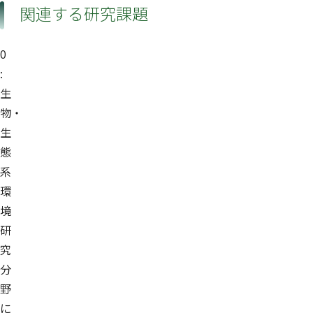
関連する研究課題
0
:
生
物・
生
態
系
環
境
研
究
分
野
に