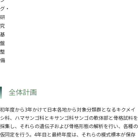
グ・
研
究
基
盤
整
備
全体計画
初年度から3年かけて日本各地から対象分類群となるキクメイ
シ科、ハマサンゴ科とキサンゴ科サンゴの軟体部と骨格試料を
採集し、それらの遺伝子および骨格形態の解析を行い、各種の
仮同定を行う。4年目と最終年度は、それらの模式標本が保存