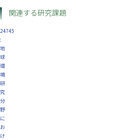
関連する研究課題
24745
:
地
球
環
境
研
究
分
野
に
お
け