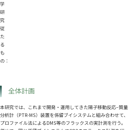
学
研
究
従
た
る
も
の：
全体計画
本研究では、これまで開発・運用してきた陽子移動反応−質量
分析計（PTR-MS）装置を係留ブイシステムと組み合わせて、
プロファイル法によるDMS等のフラックスの実計測を行う。