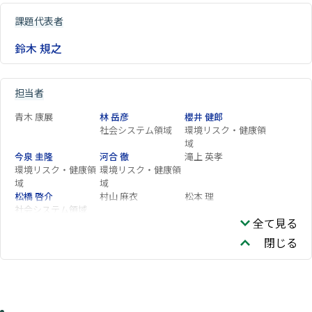
課題代表者
鈴木 規之
担当者
青木 康展
林 岳彦
櫻井 健郎
社会システム領域
環境リスク・健康領
域
今泉 圭隆
河合 徹
滝上 英孝
環境リスク・健康領
環境リスク・健康領
域
域
松橋 啓介
村山 麻衣
松本 理
社会システム領域
全て見る
竹内 文乃
閉じる