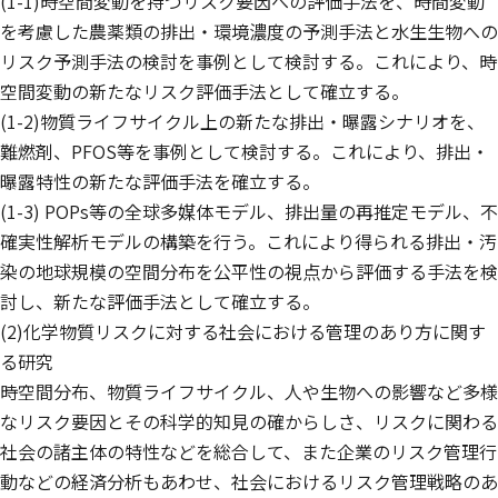
(1-1)時空間変動を持つリスク要因への評価手法を、時間変動
を考慮した農薬類の排出・環境濃度の予測手法と水生生物への
リスク予測手法の検討を事例として検討する。これにより、時
空間変動の新たなリスク評価手法として確立する。
(1-2)物質ライフサイクル上の新たな排出・曝露シナリオを、
難燃剤、PFOS等を事例として検討する。これにより、排出・
曝露特性の新たな評価手法を確立する。
(1-3) POPs等の全球多媒体モデル、排出量の再推定モデル、不
確実性解析モデルの構築を行う。これにより得られる排出・汚
染の地球規模の空間分布を公平性の視点から評価する手法を検
討し、新たな評価手法として確立する。
(2)化学物質リスクに対する社会における管理のあり方に関す
る研究
時空間分布、物質ライフサイクル、人や生物への影響など多様
なリスク要因とその科学的知見の確からしさ、リスクに関わる
社会の諸主体の特性などを総合して、また企業のリスク管理行
動などの経済分析もあわせ、社会におけるリスク管理戦略のあ