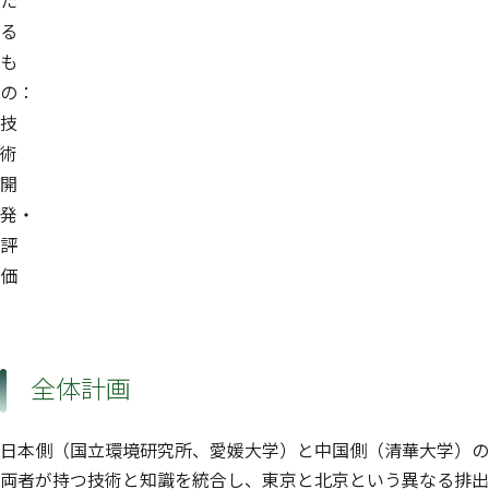
る
も
の：
技
術
開
発・
評
価
全体計画
日本側（国立環境研究所、愛媛大学）と中国側（清華大学）の
両者が持つ技術と知識を統合し、東京と北京という異なる排出