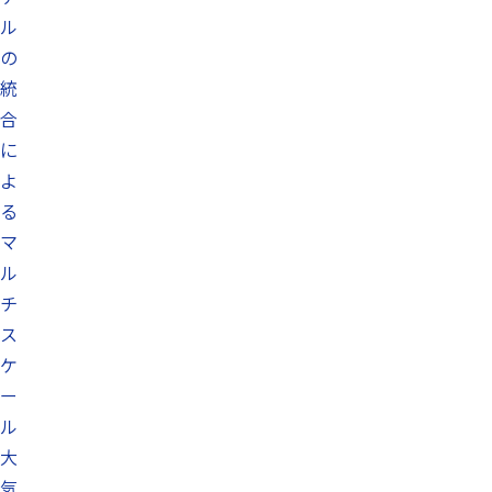
ル
の
統
合
に
よ
る
マ
ル
チ
ス
ケ
ー
ル
大
気