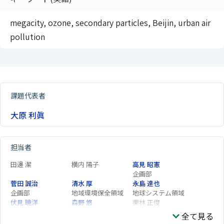
megacity, ozone, secondary particles, Beijin, urban air
pollution
課題代表者
大原 利眞
担当者
田邊 潔
横内 陽子
高見 昭憲
企画部
菅田 誠治
清水 厚
永島 達也
企画部
地域環境保全領域
地球システム領域
伏見 暁洋
森野 悠
栗林 正俊
地球システム領域
地域環境保全領域
全て見る