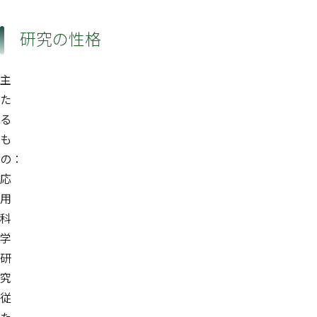
研究の性格
主
た
る
も
の：
応
用
科
学
研
究
従
た