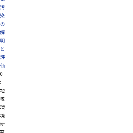
汚
染
の
解
明
と
評
価
0
:
地
域
環
境
研
究