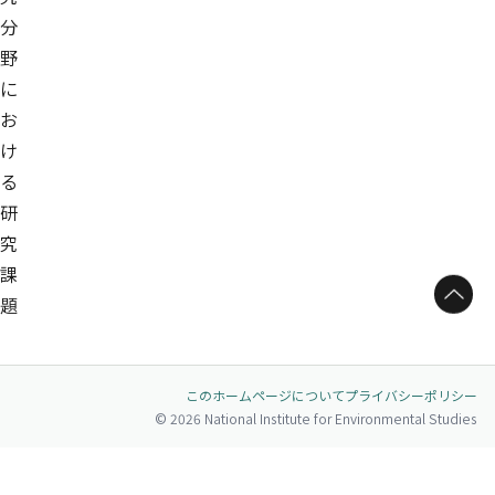
分
野
に
お
け
る
研
究
課
ページトップへ
題
このホームページについて
プライバシーポリシー
© 2026 National Institute for Environmental Studies