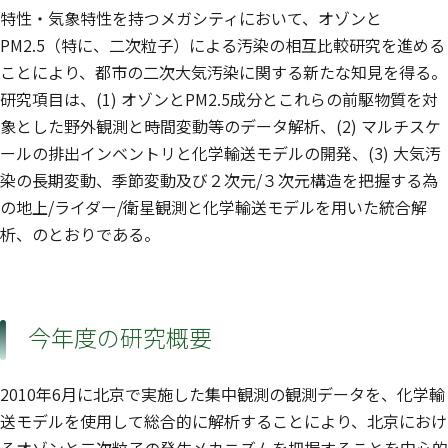
特性・気象特性を持つメガシティにおいて、オゾンと
PM2.5（特に、二次粒子）による汚染の相互比較研究を進める
ことにより、都市の二次大気汚染に関する新たな知見を得る。
研究項目は、(1) オゾンとPM2.5成分とこれらの前駆物質を対
象とした野外観測と時間変動等のデータ解析、(2) マルチスケ
ールの排出インベントリと化学輸送モデルの開発、(3) 大気汚
染の長期変動、季節変動及び２次元/３次元構造を把握する為
の地上/ライダー/衛星観測と化学輸送モデルを用いた統合解
析、のとおりである。
今年度の研究概要
2010年6月に北京で実施した集中観測の観測データを、化学輸
送モデルを使用して総合的に解析することにより、北京におけ
るオゾンと二次粒子の発生メカニズムを把握することを中心的