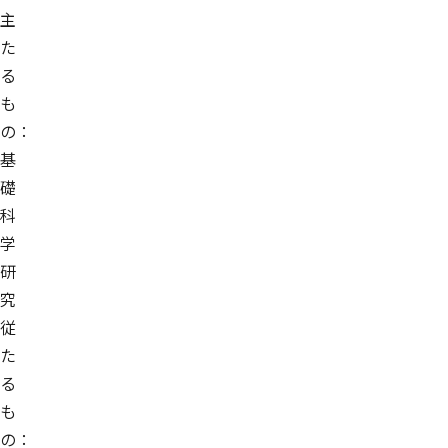
主
た
る
も
の：
基
礎
科
学
研
究
従
た
る
も
の：