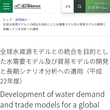
Webマガジン
EN
検索
（別ウイン
サイト内検索
トップ
>
研究紹介
>
全球水資源モデルとの統合を目的とした水需要モデル及び貿易モデルの開発と
長期シナリオ分析への適用
全球水資源モデルとの統合を目的とし
た水需要モデル及び貿易モデルの開発
と長期シナリオ分析への適用（平成
22年度）
ンドウで開きます）
ウインドウで開きます）
別ウインドウで開きます）
Development of water demand
and trade models for a global