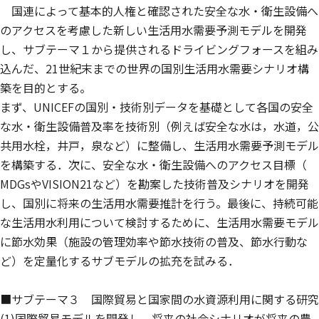
国連によって基本的人権と確認された安全な水・衛生設備へ
のアクセスを考慮した新しい生活用水需要予測モデルを開発
し、サブテーマ１から提供されるドライビングフォースを組み
込んだ、21世紀末までの世界の国別生活用水需要シナリオ構
築を目的とする。
まず、UNICEFの国別・技術別データを基礎として各国の安全
な水・衛生設備普及率を技術別（例えば安全な水は，水道，公
共用水栓，井戸，泉など）に整備し、生活用水需要予測モデル
を構築する．次に、安全な水・衛生設備へのアクセス目標（
MDGsやVISION21など）を勘案した技術普及シナリオを開発
し、国別に将来の生活用水需要推計を行う。最後に、持続可能
な生活用水利用について検討するために、生活用水需要モデル
に節水効果（施設の管理効率や節水技術の普及、節水行動な
ど）を定量化するサブモデルの拡充を試みる．
■サブテーマ３ 国際貿易と国家間の水資源利用に関する研究
(1)国際貿易モデルを開発し、将来の社会シナリオが将来の農