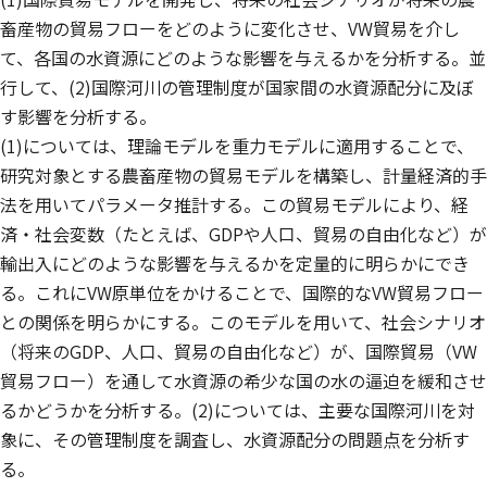
畜産物の貿易フローをどのように変化させ、VW貿易を介し
て、各国の水資源にどのような影響を与えるかを分析する。並
行して、(2)国際河川の管理制度が国家間の水資源配分に及ぼ
す影響を分析する。
(1)については、理論モデルを重力モデルに適用することで、
研究対象とする農畜産物の貿易モデルを構築し、計量経済的手
法を用いてパラメータ推計する。この貿易モデルにより、経
済・社会変数（たとえば、GDPや人口、貿易の自由化など）が
輸出入にどのような影響を与えるかを定量的に明らかにでき
る。これにVW原単位をかけることで、国際的なVW貿易フロー
との関係を明らかにする。このモデルを用いて、社会シナリオ
（将来のGDP、人口、貿易の自由化など）が、国際貿易（VW
貿易フロー）を通して水資源の希少な国の水の逼迫を緩和させ
るかどうかを分析する。(2)については、主要な国際河川を対
象に、その管理制度を調査し、水資源配分の問題点を分析す
る。