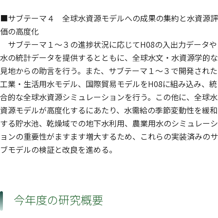
■サブテーマ４ 全球水資源モデルへの成果の集約と水資源評
価の高度化
サブテーマ１〜３の進捗状況に応じてH08の入出力データや
水の統計データを提供するとともに、全球水文・水資源学的な
見地からの助言を行う。また、サブテーマ１〜３で開発された
工業・生活用水モデル、国際貿易モデルをH08に組み込み、統
合的な全球水資源シミュレーションを行う。この他に、全球水
資源モデルが高度化するにあたり、水需給の季節変動性を緩和
する貯水池、乾燥域での地下水利用、農業用水のシミュレーシ
ョンの重要性がますます増大するため、これらの実装済みのサ
ブモデルの検証と改良を進める。
今年度の研究概要