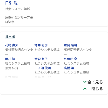
日引 聡
社会システム領域
連携研究グループ長
経済学
担当者
花崎 直太
増井 利彦
肱岡 靖明
気候変動適応センタ
社会システム領域
気候変動適応センタ
ー
ー
岡川 梓
金森 有子
久保田 泉
社会システム領域
社会システム領域
社会システム領域
須賀 伸介
一ノ瀬 俊明
高橋 潔
社会システム領域
社会システム領域
山本 隆広
藤森 真一郎
全て見る
閉じる