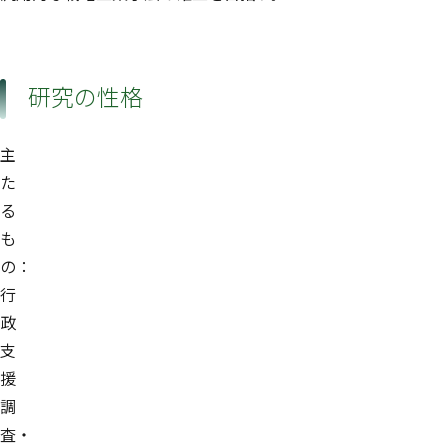
研究の性格
主
た
る
も
の：
行
政
支
援
調
査・