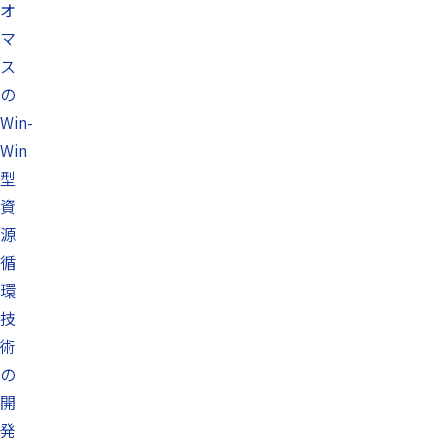
オ
マ
ス
の
Win-
Win
型
資
源
循
環
技
術
の
開
発