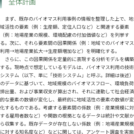
全体計画
まず、既存のバイオマス利用事例の情報を整理した上で、地
域活性の要素（例：生産額、定住人口など）と関連する要素
（例：地場産業の規模、環境配慮の付加価値など）を列挙す
る。次に、それら要素間の因果関係（例：地域でのバイオマス
利用→地場産業拡大→生産額増加など）を明確化する。
さらに、この因果関係を定量的に表現する分析モデルを構築
する。現時点で想定しているモデルは、バイオマス利用の技術
システム（以下、単に「技術システム」と呼ぶ。詳細は後述）
のデータに基づいて、地域規模のバイオマスフロー、環境負荷
排出量、および事業収支が算出され、それに連動して社会経済
的な要素の数値が変化し、最終的に地域活性の要素の数値が変
化するものである。考慮する要素間の係数（例：産業規模に対
する雇用者数など）や関数の根拠となるデータは統計や文献か
ら収集する。既存データが存在しない係数（例：地場産業規模
に対する知名度など）などに関しては、アンケート調査を実施