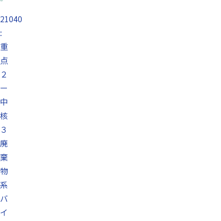
21040
:
重
点
２
ー
中
核
３
廃
棄
物
系
バ
イ