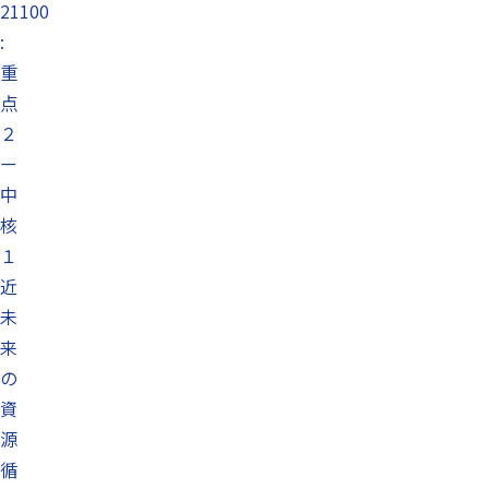
21100
:
重
点
２
ー
中
核
１
近
未
来
の
資
源
循