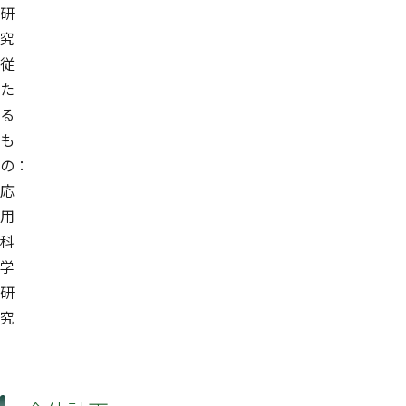
研
究
従
た
る
も
の：
応
用
科
学
研
究