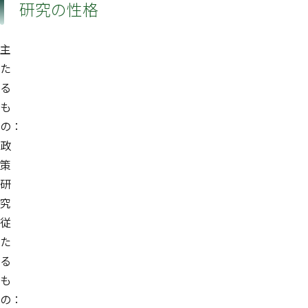
研究の性格
主
た
る
も
の：
政
策
研
究
従
た
る
も
の：