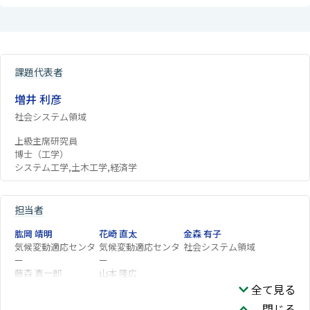
課題代表者
増井 利彦
社会システム領域
上級主席研究員
博士（工学）
システム工学,土木工学,経済学
担当者
肱岡 靖明
花崎 直太
金森 有子
気候変動適応センタ
気候変動適応センタ
社会システム領域
ー
ー
藤森 真一郎
山本 隆広
全て見る
閉じる