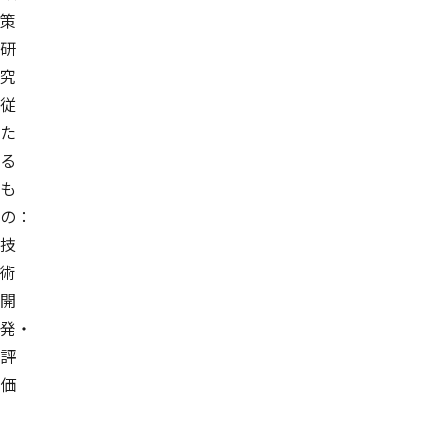
策
研
究
従
た
る
も
の：
技
術
開
発・
評
価