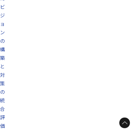
ビ
ジ
ョ
ン
の
構
築
と
対
策
の
統
合
評
ページトップへ
価