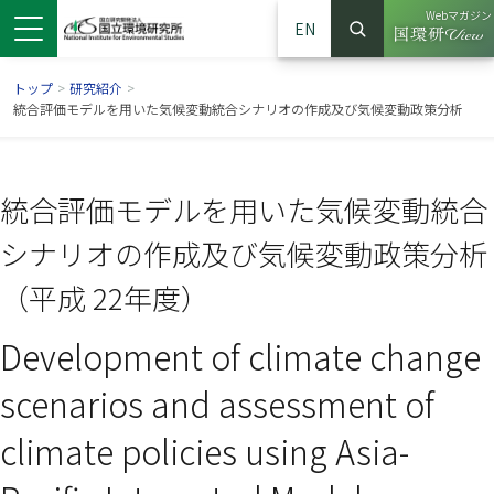
Webマガジン
EN
検索
（別ウイン
サイト内検索
トップ
>
研究紹介
>
統合評価モデルを用いた気候変動統合シナリオの作成及び気候変動政策分析
統合評価モデルを用いた気候変動統合
シナリオの作成及び気候変動政策分析
（平成 22年度）
Development of climate change
ンドウで開きます）
ウインドウで開きます）
別ウインドウで開きます）
scenarios and assessment of
climate policies using Asia-