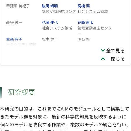
甲斐沼 美紀子
肱岡 靖明
高橋 潔
気候変動適応センタ
社会システム領域
ー
藤野 純一
花岡 達也
花崎 直太
社会システム領域
気候変動適応センタ
ー
金森 有子
松本 健一
明石 修
社会システム領域
全て見る
芦名 秀一
岩渕 裕子
藤森 真一郎
社会システム領域
閉じる
山本 隆広
戴 瀚程
研究概要
本研究の目的は、これまでにAIMのモジュールとして構築して
きたモデル群を対象に、最新の科学的知見を反映するように
個々のモデルを改良する作業や、複数のモデルの統合を行い、