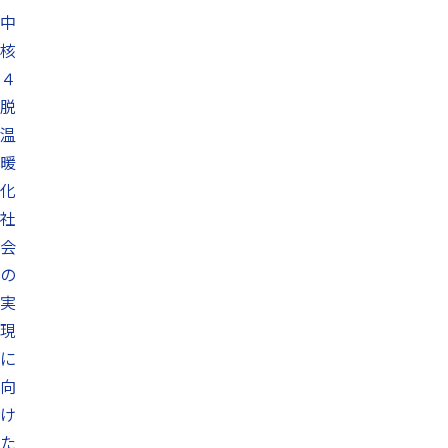
中
核
４
脱
温
暖
化
社
会
の
実
現
に
向
け
た