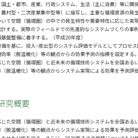
、国土・都市、産業、行政システム、生活（主に消費）等に関
・農村型・二次産業集中型等）に描写し、主要な循環資源の発
ついて空間（循環圏）の中での発生特性や需要特性に応じた実
設計する。実際のフィールドでの先進的なシステムづくりの事
基盤整備に着手する。（平成20年度）
整備を基に、投入−産出型のシステム評価モデルとしてプロセス
境効率（脱温暖化）等の観点からの効果予測の指標を設定する。
応じた空間（循環圏）と近未来の循環技術システムを全国ある
率（脱温暖化）等の観点からシステム実現による効果を予測評価
研究概要
応じた空間（循環圏）と近未来の循環技術システムを全国ある
率（脱温暖化）等の観点からシステム実現による効果を予測評