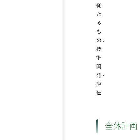
従
た
る
も
の：
技
術
開
発・
評
価
全体計画