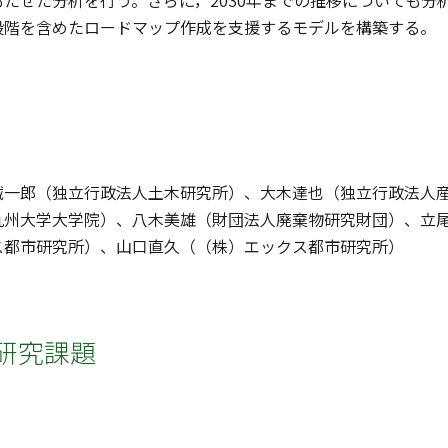
たせた分析を行う。さらに，2030年までの推移についても
段階を含めたロードマップ作成を支援するモデルを構築する。
誠一郎（独立行政法人土木研究所）、大木達也（独立行政法人
九州大学大学院）、八木美雄（財団法人廃棄物研究財団）、立
ス都市研究所）、山口直久（（株）エックス都市研究所）
研究課題