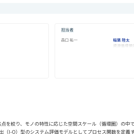
担当者
森口 祐一
稲葉 陸太
資源循環領
焦点を絞り、モノの特性に応じた空間スケール（循環圏）の中
出（I-O）型のシステム評価モデルとしてプロセス関数を定義