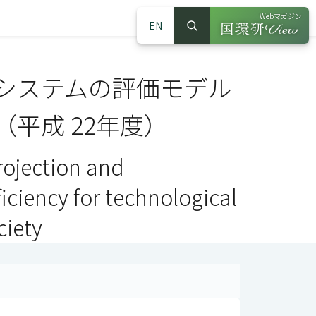
Webマガジン
EN
検索
（別ウインドウで
サイト内検索
システムの評価モデル
平成 22年度）
ojection and
ciency for technological
ciety