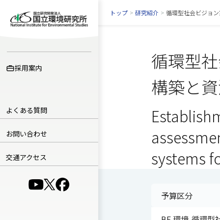
トップ
>
研究紹介
>
循環型社会ビジョン
循環型社
採用案内
構築と資
よくある質問
Establish
assessment
お問い合わせ
systems f
交通アクセス
（別ウインドウで開きます）
（別ウインドウで開きます）
（別ウインドウで開きます）
予算区分
BE 環境-循環型