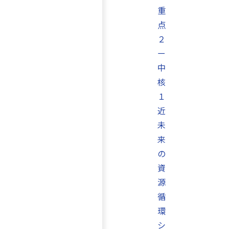
重
点
２
ー
中
核
１
近
未
来
の
資
源
循
環
シ