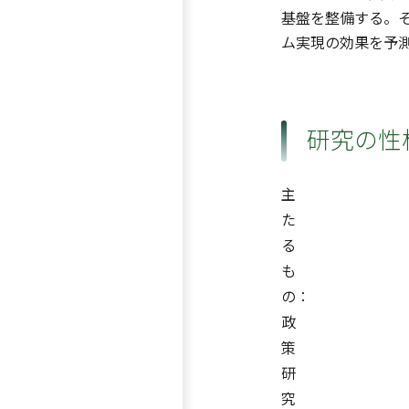
基盤を整備する。
ム実現の効果を予
研究の性
主
た
る
も
の：
政
策
研
究