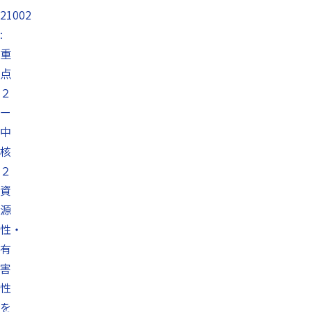
21002
:
重
点
２
ー
中
核
２
資
源
性・
有
害
性
を