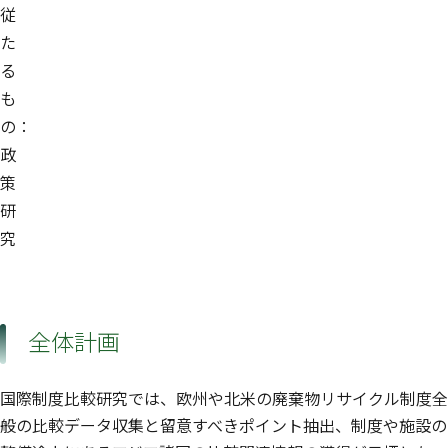
従
た
る
も
の：
政
策
研
究
全体計画
国際制度比較研究では、欧州や北米の廃棄物リサイクル制度全
般の比較データ収集と留意すべきポイント抽出、制度や施設の