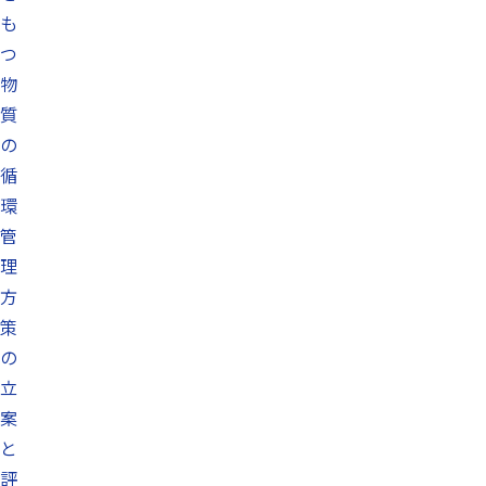
も
つ
物
質
の
循
環
管
理
方
策
の
立
案
と
評