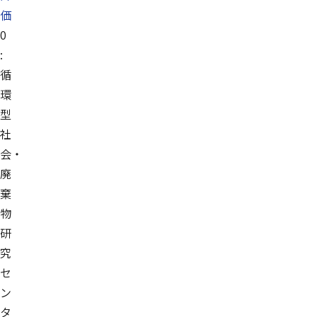
価
0
:
循
環
型
社
会・
廃
棄
物
研
究
セ
ン
タ