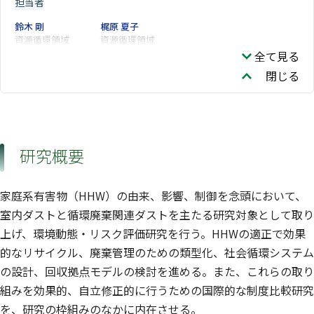
担当者
鈴木 剛
梶原 夏子
資源循環領域
資源循環領域
全て見る
閉じる
研究概要
家庭系有害物（HHW）の由来、影響、制御を念頭において、
室内ダストと循環廃棄関連ダストを主たる研究対象として取り
上げ、環境動態・リスク評価研究を行う。HHWの適正で効果
的なリサイクル、廃棄管理のための類型化、社会循環システム
の設計、回収拠点モデルの検討を進める。また、これらの取り
組みを効果的、自立修正的に行うための国際的な制度比較研究
を、研究の枠組みのなかに内在させる。