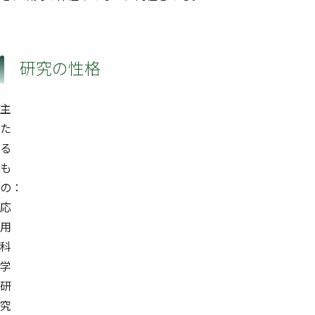
研究の性格
主
た
る
も
の：
応
用
科
学
研
究