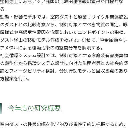
整備途上にあるアジア諸国の比較関連情報の獲得が目標とな
る。
動態・影響モデルでは、室内ダストと廃棄リサイクル関連施設
のダストとの比較考察から、制御対象とすべき物質の同定、曝
露様式や高感受性要因を念頭においたエンドポイントの指摘、
ダスト経由の移動モデル作成をめざす。併せて、重金属類やレ
アメタルによる環境汚染の時空間分布を解明する。
社会循環システム設計では、制御対象とする家庭系有害廃棄物
の類型化から循環システム設計に向けた生産者等との社会的議
論とフィージビリティ検討、分別行動モデルと回収拠点のあり
方提案を行う。
今年度の研究概要
室内ダストの性状の幅を化学的及び毒性学的に把握するため，