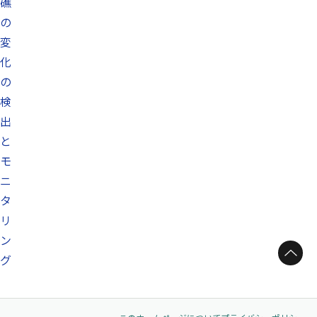
礁
の
変
化
の
検
出
と
モ
ニ
タ
リ
ン
ページトップへ
グ