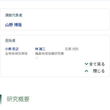
課題代表者
山野 博哉
担当者
小熊 宏之
林 誠二
石原 光則
生物多様性領域
福島地域協働研究拠
点
全て見る
閉じる
研究概要