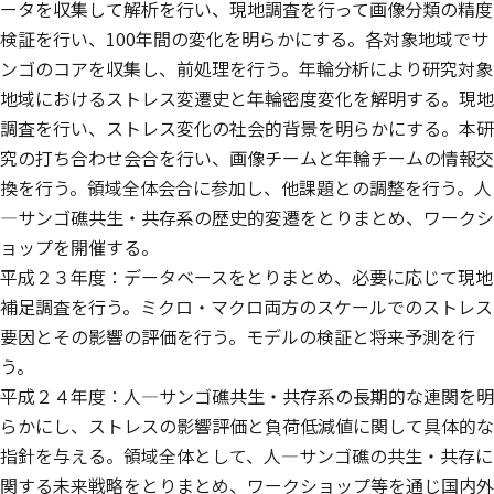
ータを収集して解析を行い、現地調査を行って画像分類の精度
検証を行い、100年間の変化を明らかにする。各対象地域でサ
ンゴのコアを収集し、前処理を行う。年輪分析により研究対象
地域におけるストレス変遷史と年輪密度変化を解明する。現地
調査を行い、ストレス変化の社会的背景を明らかにする。本研
究の打ち合わせ会合を行い、画像チームと年輪チームの情報交
換を行う。領域全体会合に参加し、他課題との調整を行う。人
—サンゴ礁共生・共存系の歴史的変遷をとりまとめ、ワークシ
ョップを開催する。
平成２３年度：データベースをとりまとめ、必要に応じて現地
補足調査を行う。ミクロ・マクロ両方のスケールでのストレス
要因とその影響の評価を行う。モデルの検証と将来予測を行
う。
平成２４年度：人—サンゴ礁共生・共存系の長期的な連関を明
らかにし、ストレスの影響評価と負荷低減値に関して具体的な
指針を与える。領域全体として、人—サンゴ礁の共生・共存に
関する未来戦略をとりまとめ、ワークショップ等を通じ国内外