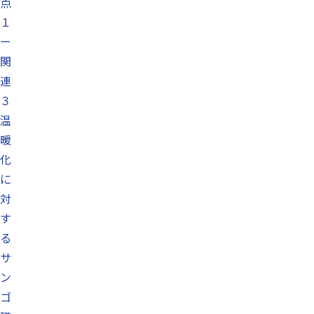
点
１
ー
関
連
３
温
暖
化
に
対
す
る
サ
ン
ゴ