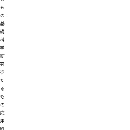
も
の：
基
礎
科
学
研
究
従
た
る
も
の：
応
用
科