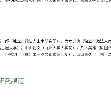
化）等の観点からの効果予測の指標を設定し、効果を明らかに
誠一郎（独立行政法人土木研究所），大木達也（独立行政法人
名古屋大学），中山裕文（九州大学大学院），八木美雄（財団
），小林均（（株）エックス都市研究所），山口直久（（株）
研究課題