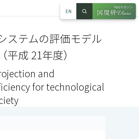
Webマガジン
EN
検索
（別ウインドウで
サイト内検索
システムの評価モデル
平成 21年度）
ojection and
ciency for technological
ciety