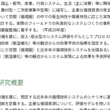
、国土・都市、産業、行政システム、生活（主に消費）等に関
・農村型・二次産業集中型等）に描写し、主要な循環資源の発
ついて空間（循環圏）の中での発生特性や需要特性に応じた実
設計する。実際のフィールドでの先進的なシステムづくりの事
基盤整備に着手する。（平成20年度）
整備を基に、投入−産出型のシステム評価モデルとしてプロセス
境効率（脱温暖化）等の観点からの効果予測の指標を設定する。
応じた空間（循環圏）と近未来の循環技術システムを全国ある
率（脱温暖化）等の観点からシステム実現による効果を予測評価
研究概要
備を基に、想定する近未来の循環技術システムのシナリオに基づ
関数を定義する。主要な循環資源について、評価モデルを用い