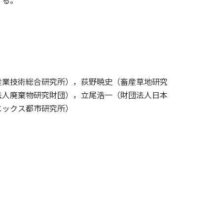
する。
産業技術総合研究所），荻野暁史（畜産草地研究
法人廃棄物研究財団），立尾浩一（財団法人日本
エックス都市研究所）