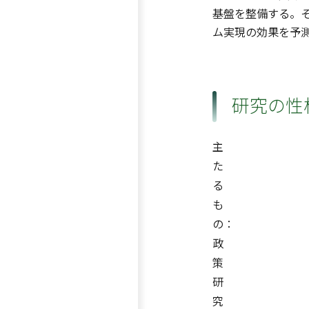
基盤を整備する。
ム実現の効果を予
研究の性
主
た
る
も
の：
政
策
研
究