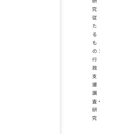
研
究
従
た
る
も
の：
行
政
支
援
調
査・
研
究