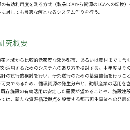
の有効利用度を測る方式（製品LCAから資源のLCAへの転換
体に対しても最適な解となるシステム作りを行う。
研究概要
過密地域から比較的低密度な郊外都市、あるいは農村までも含
有効活用するためのシステムのあり方を検討する。本年度はそ
設計の試行的検討を行い、研究遂行のための基盤整備を行うこ
不可欠であるため、循環資源の発生分布と、動脈産業の活用を
。既存施設の有効活用は安定した需要が望めることや、施設建
いては、新たな資源循環拠点を設置する都市再生事業への発展