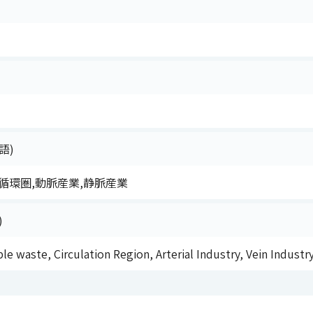
語)
循環圏,動脈産業,静脈産業
)
e waste, Circulation Region, Arterial Industry, Vein Industr