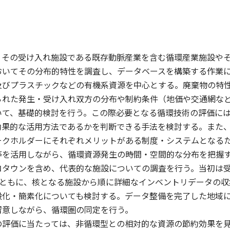
、その受け入れ施設である既存動脈産業を含む循環産業施設や
おいてその分布的特性を調査し、データベースを構築する作業
及びプラスチックなどの有機系資源を中心とする。廃棄物の特
られた発生・受け入れ双方の分布や制約条件（地価や交通網な
いて、基礎的検討を行う。この際必要となる循環技術の評価に
効果的な活用方法であるかを判断できる手法を検討する。また
ークホルダーにそれぞれメリットがある制度・システムとなる
等を活用しながら、循環資源発生の時間・空間的な分布を把握
コタウンを含め、代表的な施設についての調査を行う。当初は
るとともに、核となる施設から順に詳細なインベントリデータの
般化・簡素化についても検討する。データ整備を完了した地域
留意しながら、循環圏の同定を行う。
の評価に当たっては、非循環型との相対的な資源の節約効果を見