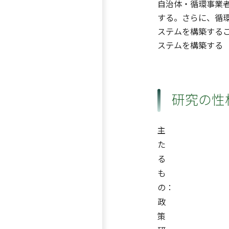
自治体・循環事業
する。さらに、循
ステムを構築する
ステムを構築する
研究の性
主
た
る
も
の：
政
策