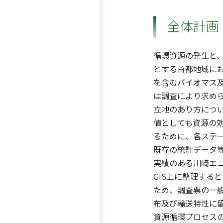
全体計画
循環資源の発生と
とする首都地域に
を含むバイオマス
は調査により求め
立地のあり方につ
値としても資源の
るために、各ステ
既存の統計データ
実績のある川崎エ
GIS上に整理す
ため、調査票の一
布及び輸送特性に
資源循環プロセス