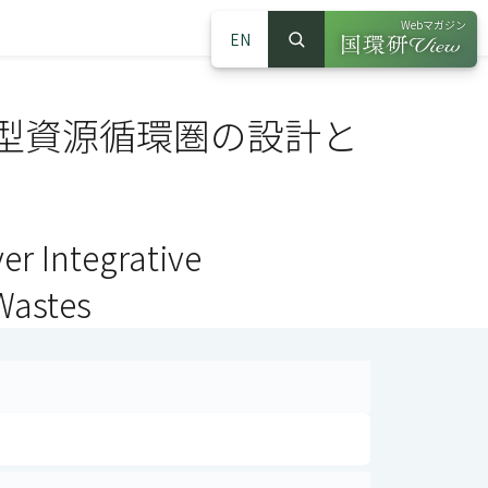
Webマガジン
EN
検索
（別ウインドウで
サイト内検索
型資源循環圏の設計と
er Integrative
Wastes