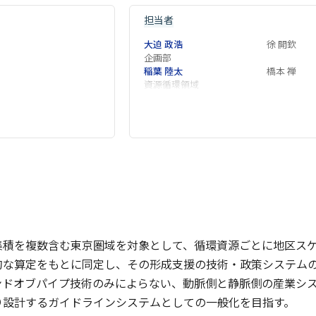
担当者
大迫 政浩
徐 開欽
企画部
稲葉 陸太
橋本 禅
資源循環領域
集積を複数含む東京圏域を対象として、循環資源ごとに地区ス
的な算定をもとに同定し、その形成支援の技術・政策システム
ンドオブパイプ技術のみによらない、動脈側と静脈側の産業シ
り設計するガイドラインシステムとしての一般化を目指す。