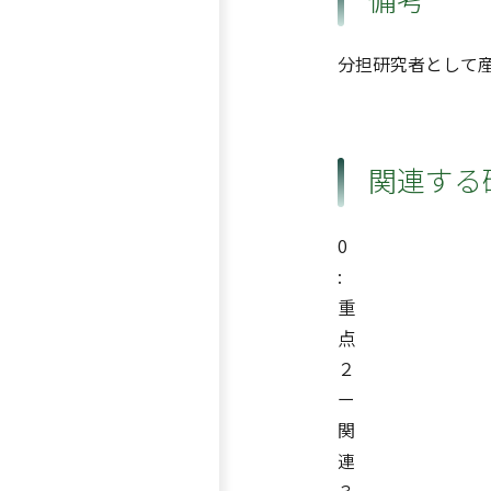
分担研究者として
関連する
0
:
重
点
２
ー
関
連