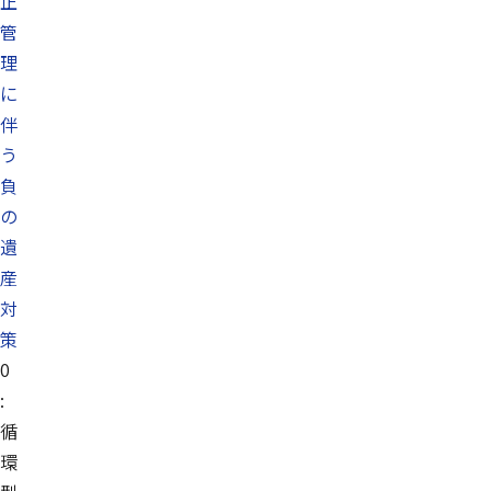
正
管
理
に
伴
う
負
の
遺
産
対
策
0
:
循
環