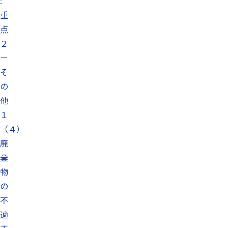
:
重
点
２
ー
そ
の
他
１
（４）
廃
棄
物
の
不
適