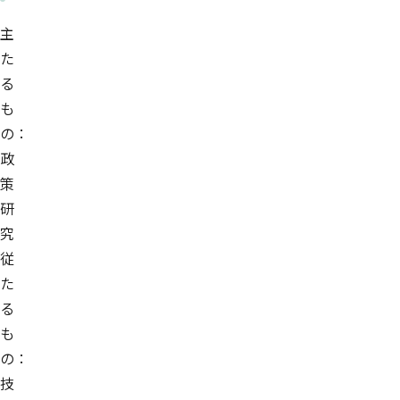
主
た
る
も
の：
政
策
研
究
従
た
る
も
の：
技