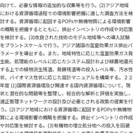
向けて、必要な情報の追加的な収集等を行う。(2)アジア地域
における資源循環過程での環境影響把握に適した調査方法を検
討する。資源循環に起因するPOPsや無機物質による環境影響
の概略を把握するとともに、排出インベントリの作成や対応策
を検討する。(3)改良された技術のモデル地域等への導入試験
をプラントスケールで行う。アジア諸国の温室効果ガス排出パ
ラメータを導出する。また、地域特性に応じた温室効果ガス発
生能、処理能のレベルに応じたシステム設計および緑農地還元
する上での植物派生残渣、発酵残渣等の投入レベル等、汚水性
状、バイオマス性状に応じた設計マニュアルを構築する。２２
年度 (1)国際資源循環及び関連する国内資源循環について、現
状と潜在的な問題等を整理し、総合的な解析と評価を実施し、
適正管理ネットワークの設計及び必要とされる政策の提案を行
う。(2)アジア地域における資源循環に起因するPOPsや無機物
質による環境影響の概略を把握する。排出インベントリの作成
や対応策を検討する。(3)有機物の埋立処分地への投入を回避