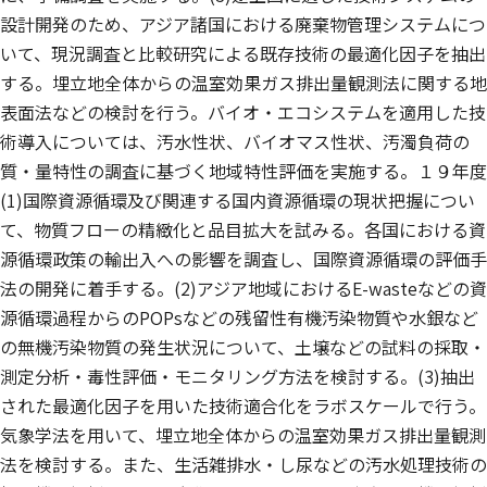
設計開発のため、アジア諸国における廃棄物管理システムにつ
いて、現況調査と比較研究による既存技術の最適化因子を抽出
する。埋立地全体からの温室効果ガス排出量観測法に関する地
表面法などの検討を行う。バイオ・エコシステムを適用した技
術導入については、汚水性状、バイオマス性状、汚濁負荷の
質・量特性の調査に基づく地域特性評価を実施する。１９年度
(1)国際資源循環及び関連する国内資源循環の現状把握につい
て、物質フローの精緻化と品目拡大を試みる。各国における資
源循環政策の輸出入への影響を調査し、国際資源循環の評価手
法の開発に着手する。(2)アジア地域におけるE-wasteなどの資
源循環過程からのPOPsなどの残留性有機汚染物質や水銀など
の無機汚染物質の発生状況について、土壌などの試料の採取・
測定分析・毒性評価・モニタリング方法を検討する。(3)抽出
された最適化因子を用いた技術適合化をラボスケールで行う。
気象学法を用いて、埋立地全体からの温室効果ガス排出量観測
法を検討する。また、生活雑排水・し尿などの汚水処理技術の