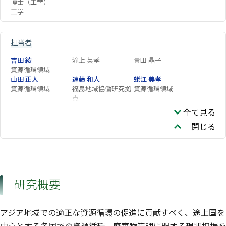
博士（工学）
工学
担当者
吉田 綾
滝上 英孝
貴田 晶子
資源循環領域
山田 正人
遠藤 和人
蛯江 美孝
資源循環領域
福島地域協働研究拠
資源循環領域
点
徐 開欽
村上 理映
梶原 夏子
全て見る
資源循環領域
閉じる
李 淑煕
劉 超翔
研究概要
アジア地域での適正な資源循環の促進に貢献すべく、途上国を
中心とする各国での資源循環、廃棄物管理に関する現状把握を