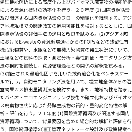
処理機能解析による高度化およびバイオマス廃棄物の機能解析
による資源化技術の効率化を行う。２０年度 (1)国際資源循環
及び関連する国内資源循環のフローの精緻化を継続する。アジ
ア地域規模での関連政策の適用可能性を検討するとともに、国
際資源循環の評価手法の適用と改良を試みる。(2)アジア地域
におけるE-wasteの資源循環過程からのPOPsなどの残留性有
機汚染物質や、水銀などの無機汚染物質の発生状況について、
土壌などの試料の採取・測定分析・毒性評価・モニタリング方
法の検討を継続し、資源循環過程との関係の解釈を試みる。
(3)抽出された最適化因子を用いた技術適合化をベンチスケー
ルで行う。自動モニタリング法を用いて、埋立地全体からの温
室効果ガス排出量観測法を検討する。また、地域特性を踏まえ
たバイオ・エコエンジニアリング技術の確立化およびバイオマ
ス廃棄物性状に応じた発酵生成物の質的・量的変化特性の解
析・評価を行う。２１年度 (1)国際資源循環及び関連する国内
資源循環について、背景要因を含めた総合的な解析と評価を行
う。国際資源循環の適正管理ネットワーク設計及び政策提案へ