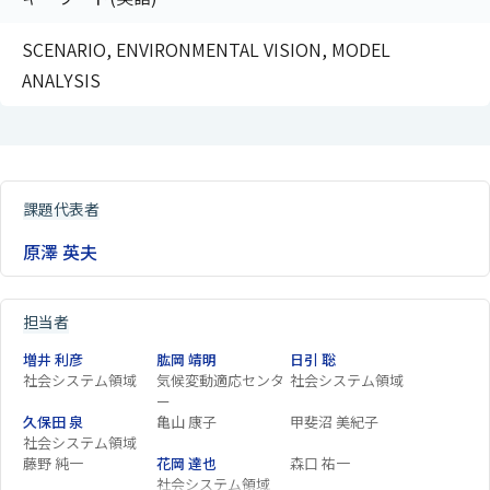
SCENARIO, ENVIRONMENTAL VISION, MODEL
ANALYSIS
課題代表者
原澤 英夫
担当者
増井 利彦
肱岡 靖明
日引 聡
社会システム領域
気候変動適応センタ
社会システム領域
ー
久保田 泉
亀山 康子
甲斐沼 美紀子
社会システム領域
藤野 純一
花岡 達也
森口 祐一
社会システム領域