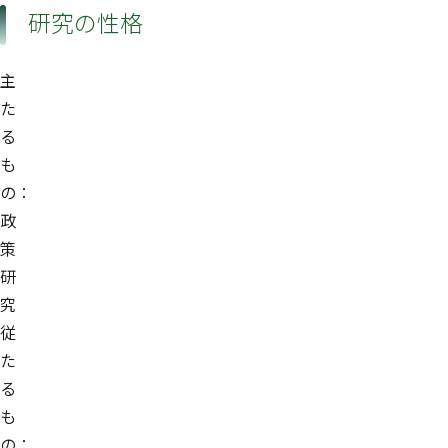
研究の性格
主
た
る
も
の：
政
策
研
究
従
た
る
も
の：