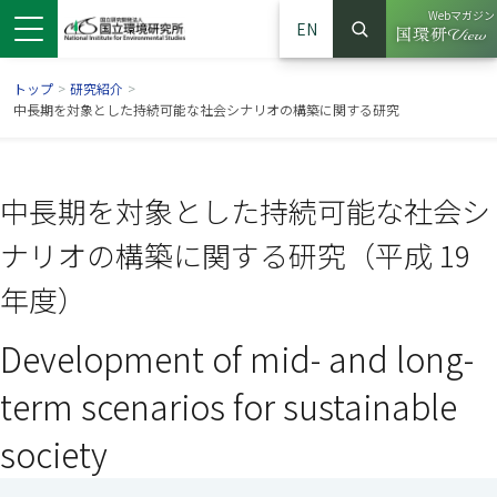
Webマガジン
EN
検索
（別ウイン
サイト内検索
トップ
>
研究紹介
>
中長期を対象とした持続可能な社会シナリオの構築に関する研究
中長期を対象とした持続可能な社会シ
ナリオの構築に関する研究（平成 19
年度）
Development of mid- and long-
ンドウで開きます）
ウインドウで開きます）
別ウインドウで開きます）
term scenarios for sustainable
society