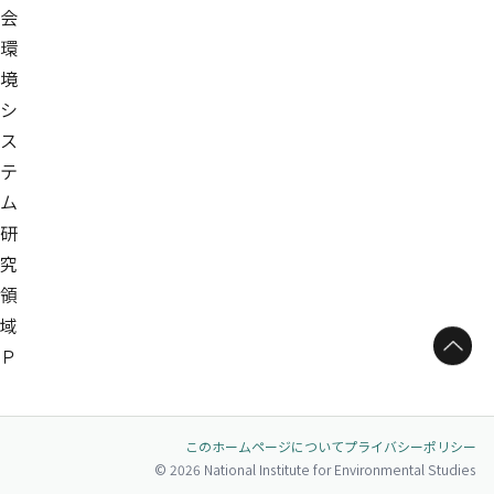
会
環
境
シ
ス
テ
ム
研
究
領
域
ページトップへ
Ｐ
このホームページについて
プライバシーポリシー
© 2026 National Institute for Environmental Studies