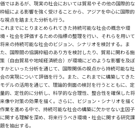
価ではあるが、現実の社会においては貿易やその他の国際的な
枠組による影響を強く受けることから、アジアを中心に国際的
な視点を踏まえた分析も行う。
これまでにとりまとめられてきた持続可能な社会の概念や環
境・社会を評価するための指標の整理を行い、それらを用いて
将来の持続可能な社会のビジョン、シナリオを検討する。ま
た、国際間の協調枠組のあり方を検討したり、貿易に関わる施
策（自由貿易や地域経済統合）が環境にどのような影響を及ぼ
すかといった分析を通じて、国際関係の視点から持続可能な社
会の実現について評価を行う。また、これまでに構築してきた
モデルの活用を通じて、理論的側面の検討を行うとともに、定
量的、定性的に分析し、科学的な合理性、整合性を確保した将
来像や対策の効果を描く。さらに、ビジョン・シナリオを描く
作業を進める中で、持続可能な社会の構築に欠かせない主因子
に関する理解を深め、将来行うべき環境・社会に関する研究課
題を抽出する。