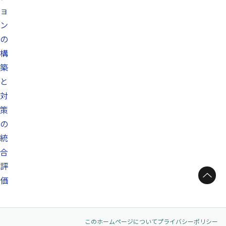
ョ
ン
の
構
築
と
対
策
の
統
合
評
ページトップへ
価
このホームページについて
プライバシーポリシー