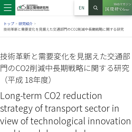
Webマガジン
EN
検索
（別ウイン
サイト内検索
トップ
>
研究紹介
>
技術革新と需要変化を見据えた交通部門のCO2削減中長期戦略に関する研究
技術革新と需要変化を見据えた交通部
門のCO2削減中長期戦略に関する研究
（平成 18年度）
Long-term CO2 reduction
ンドウで開きます）
ウインドウで開きます）
別ウインドウで開きます）
strategy of transport sector in
view of technological innovation