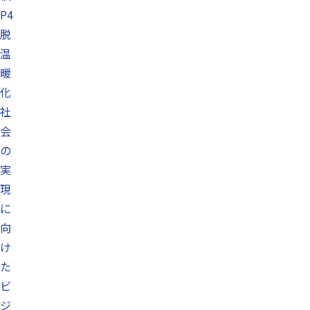
P4
脱
温
暖
化
社
会
の
実
現
に
向
け
た
ビ
ジ