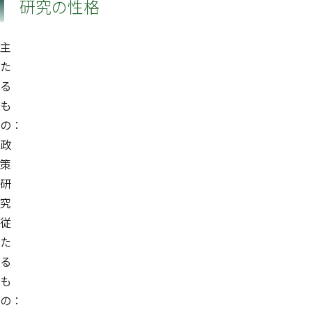
研究の性格
主
た
る
も
の：
政
策
研
究
従
た
る
も
の：