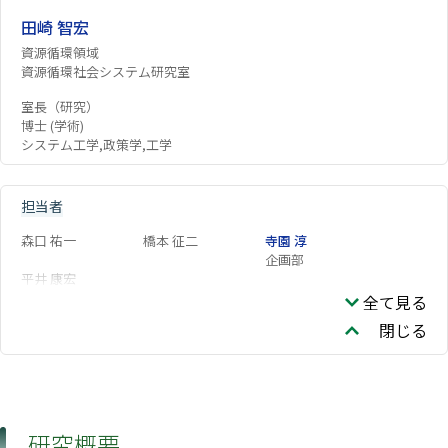
田崎 智宏
資源循環領域
資源循環社会システム研究室
室長（研究）
博士 (学術)
システム工学,政策学,工学
担当者
森口 祐一
橋本 征二
寺園 淳
企画部
平井 康宏
全て見る
閉じる
研究概要