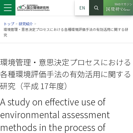
Webマガジン
EN
検索
（別ウイン
サイト内検索
トップ
>
研究紹介
>
環境管理・意思決定プロセスにおける各種環境評価手法の有効活用に関する研
究
環境管理・意思決定プロセスにおける
各種環境評価手法の有効活用に関する
研究（平成 17年度）
A study on effective use of
ンドウで開きます）
ウインドウで開きます）
別ウインドウで開きます）
environmental assessment
methods in the process of