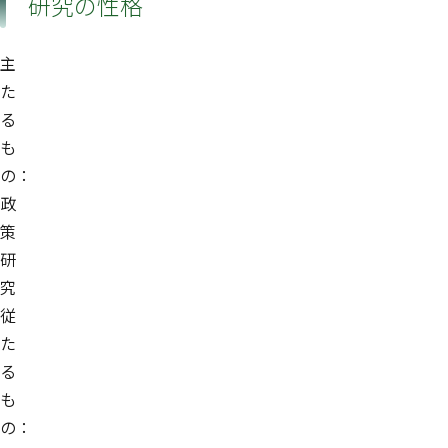
研究の性格
主
た
る
も
の：
政
策
研
究
従
た
る
も
の：