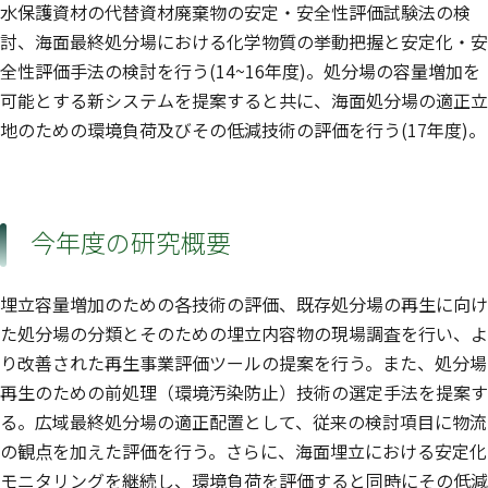
水保護資材の代替資材廃棄物の安定・安全性評価試験法の検
討、海面最終処分場における化学物質の挙動把握と安定化・安
全性評価手法の検討を行う(14~16年度)。処分場の容量増加を
可能とする新システムを提案すると共に、海面処分場の適正立
地のための環境負荷及びその低減技術の評価を行う(17年度)。
今年度の研究概要
埋立容量増加のための各技術の評価、既存処分場の再生に向け
た処分場の分類とそのための埋立内容物の現場調査を行い、よ
り改善された再生事業評価ツールの提案を行う。また、処分場
再生のための前処理（環境汚染防止）技術の選定手法を提案す
る。広域最終処分場の適正配置として、従来の検討項目に物流
の観点を加えた評価を行う。さらに、海面埋立における安定化
モニタリングを継続し、環境負荷を評価すると同時にその低減