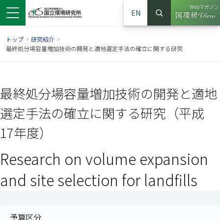
Webマガジン
EN
検索
（別ウイン
サイト内検索
トップ
>
研究紹介
>
最終処分場容量増加技術の開発と適地選定手法の確立に関する研究
最終処分場容量増加技術の開発と適地
選定手法の確立に関する研究（平成
17年度）
Research on volume expansion
ンドウで開きます）
ウインドウで開きます）
別ウインドウで開きます）
and site selection for landfills
予算区分