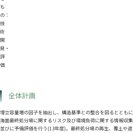
も
の：
技
術
開
発・
評
価
全体計画
埋立容量増の因子を抽出し、構造基準との整合を図るとともに
海面最終処分場に関するリスク及び環境負荷に関する情報収集
並びに予備評価を行う(13年度)。最終処分場の再生、覆土や遮