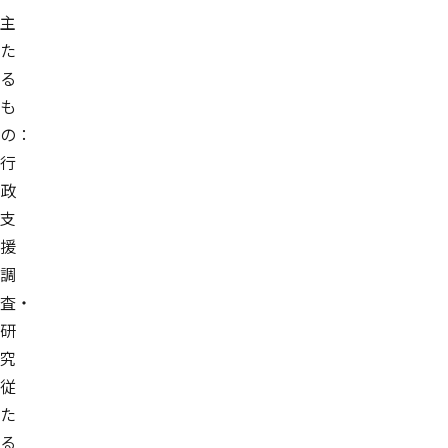
主
た
る
も
の：
行
政
支
援
調
査・
研
究
従
た
る