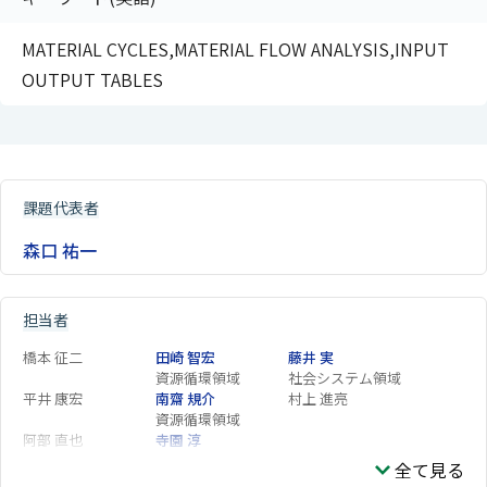
MATERIAL CYCLES,MATERIAL FLOW ANALYSIS,INPUT
OUTPUT TABLES
課題代表者
森口 祐一
担当者
橋本 征二
田崎 智宏
藤井 実
資源循環領域
社会システム領域
平井 康宏
南齋 規介
村上 進亮
資源循環領域
阿部 直也
寺園 淳
企画部
全て見る