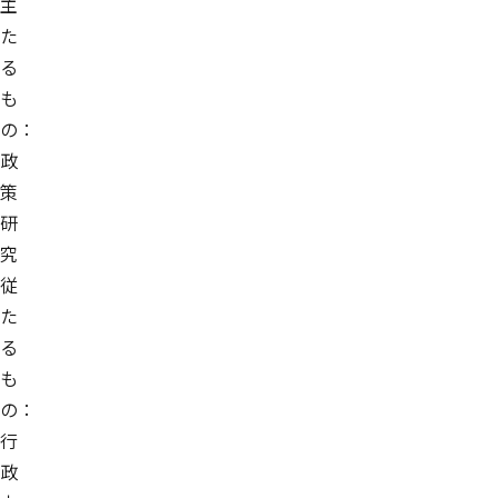
主
た
る
も
の：
政
策
研
究
従
た
る
も
の：
行
政