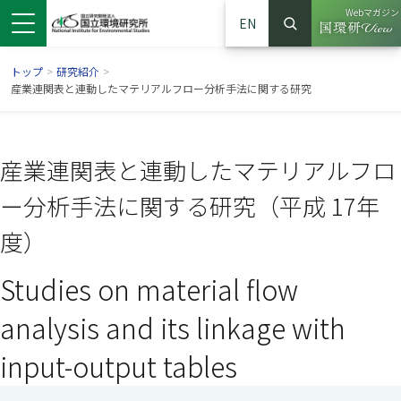
Webマガジン
EN
検索
（別ウイン
サイト内検索
トップ
>
研究紹介
>
産業連関表と連動したマテリアルフロー分析手法に関する研究
産業連関表と連動したマテリアルフロ
ー分析手法に関する研究（平成 17年
度）
Studies on material flow
ンドウで開きます）
ウインドウで開きます）
別ウインドウで開きます）
analysis and its linkage with
input-output tables