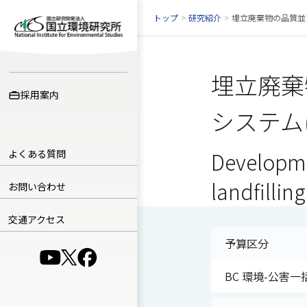
トップ
>
研究紹介
>
埋立廃棄物の品質並
埋立廃棄
採用案内
システム
よくある質問
Developme
landfillin
お問い合わせ
交通アクセス
予算区分
（別ウインドウで開きます）
（別ウインドウで開きます）
（別ウインドウで開きます）
BC 環境-公害一