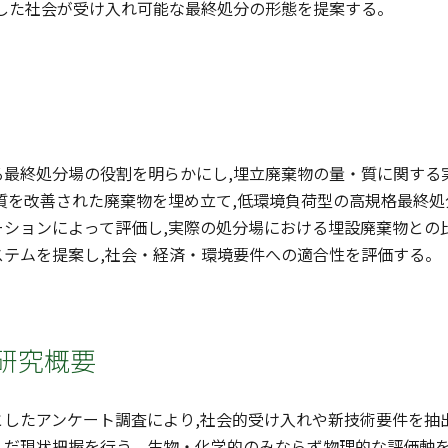
達した社会が受け入れ可能な最終処分の形態を提案する。
る最終処分場の役割を明らかにし,埋立廃棄物の量・質に関する
質を改善された廃棄物を埋め立て,低環境負荷型の高規格最終処
ーションによって評価し,実際の処分場における埋設廃棄物との
ステムを提案し,社会・経済・環境要件への適合性を評価する。
研究概要
としたアンケート調査により,社会的受け入れや新技術要件を抽
んだ現状把握を行う。生物・化学的のみならず物理的な評価軸を