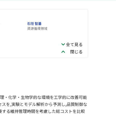
c
石垣 智基
資源循環領域
全て見る
閉じる
物理・化学・生物学的な環境を工学的に改善可能
スを,実験とモデル解析から予測し,品質制御な
要する維持管理時間を考慮した総コストを比較