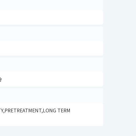
分
ITY,PRETREATMENT,LONG TERM