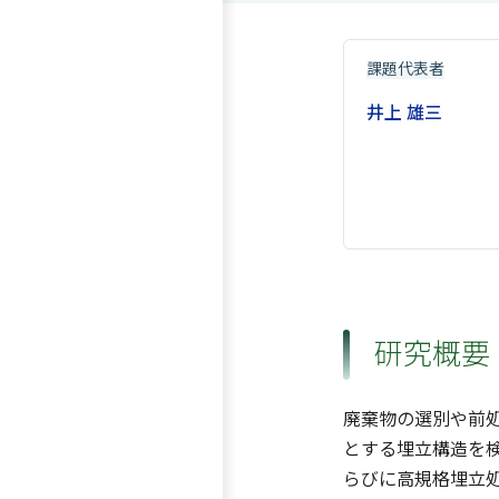
課題代表者
井上 雄三
研究概要
廃棄物の選別や前
とする埋立構造を検
らびに高規格埋立