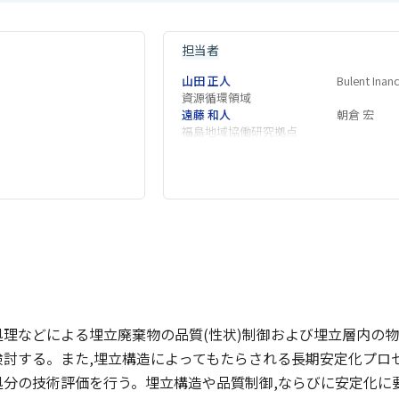
担当者
山田 正人
Bulent Inan
資源循環領域
遠藤 和人
朝倉 宏
福島地域協働研究拠点
処理などによる埋立廃棄物の品質(性状)制御および埋立層内の
討する。また,埋立構造によってもたらされる長期安定化プロセ
処分の技術評価を行う。埋立構造や品質制御,ならびに安定化に