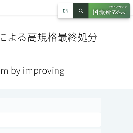
Webマガジン
EN
検索
（別ウインドウで
サイト内検索
による高規格最終処分
tem by improving