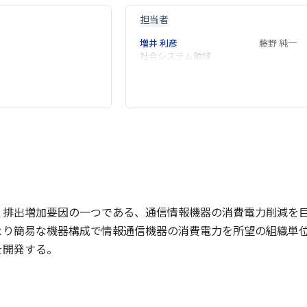
担当者
増井 利彦
藤野 純一
社会システム領域
２排出増加要因の一つである、通信情報機器の消費電力削減を
より簡易な機器構成で情報通信機器の消費電力を所望の組織単
を開発する。