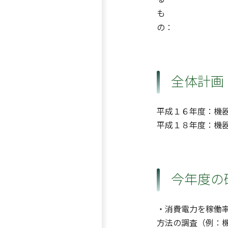
も
の：
全体計画
平成１６年度：機
平成１８年度：機
今年度の
・消費電力を稼働
方法の調査（例：機