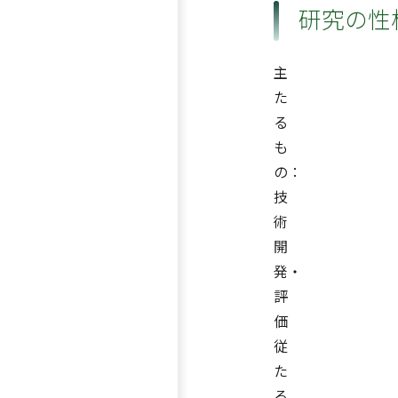
研究の性
主
た
る
も
の：
技
術
開
発・
評
価
従
た
る