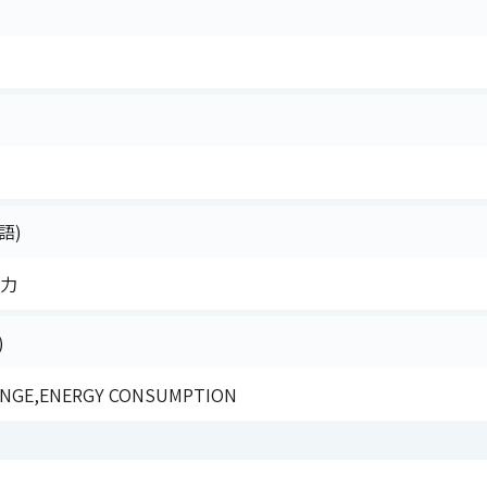
語)
電力
)
HANGE,ENERGY CONSUMPTION