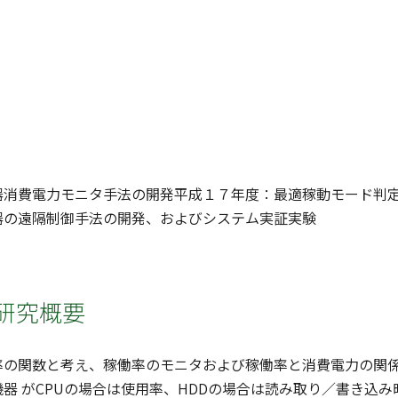
器消費電力モニタ手法の開発平成１７年度：最適稼動モード判定
器の遠隔制御手法の開発、およびシステム実証実験
研究概要
率の関数と考え、稼働率のモニタおよび稼働率と消費電力の関係
器 がCPUの場合は使用率、HDDの場合は読み取り／書き込