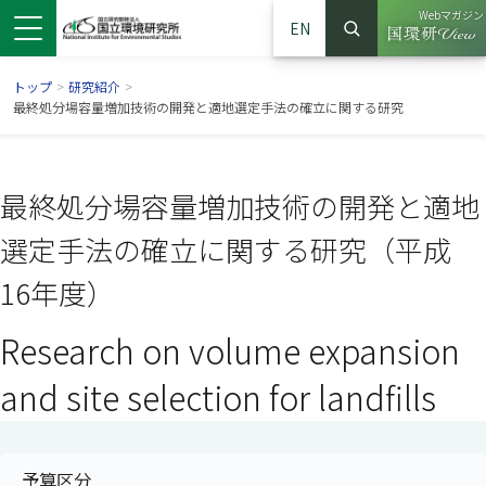
Webマガジン
EN
検索
（別ウイン
サイト内検索
トップ
>
研究紹介
>
最終処分場容量増加技術の開発と適地選定手法の確立に関する研究
最終処分場容量増加技術の開発と適地
選定手法の確立に関する研究（平成
16年度）
Research on volume expansion
ンドウで開きます）
ウインドウで開きます）
別ウインドウで開きます）
and site selection for landfills
予算区分