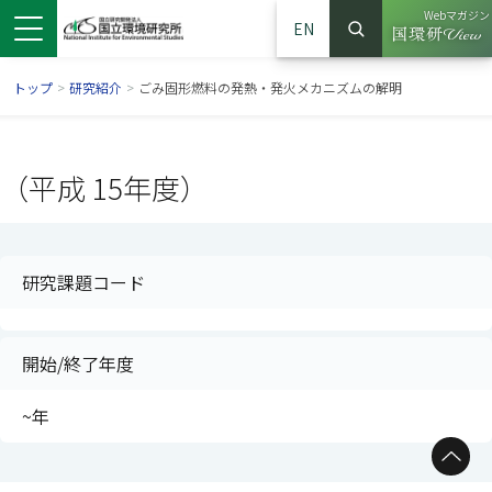
Webマガジン
EN
検索
（別ウイン
サイト内検索
トップ
>
研究紹介
>
ごみ固形燃料の発熱・発火メカニズムの解明
（平成 15年度）
研究課題コード
開始/終了年度
ンドウで開きます）
ウインドウで開きます）
別ウインドウで開きます）
~年