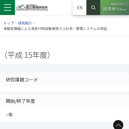
Webマガジン
EN
検索
（別ウイン
サイト内検索
トップ
>
研究紹介
>
車載型機器による実走行時自動車排ガス計測・管理システムの実証
（平成 15年度）
研究課題コード
開始/終了年度
ンドウで開きます）
ウインドウで開きます）
別ウインドウで開きます）
~年