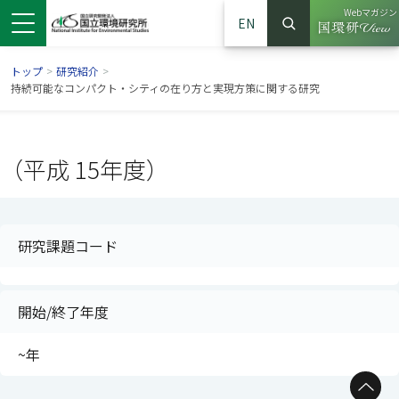
Webマガジン
EN
検索
（別ウイン
サイト内検索
トップ
>
研究紹介
>
持続可能なコンパクト・シティの在り方と実現方策に関する研究
（平成 15年度）
研究課題コード
開始/終了年度
ンドウで開きます）
ウインドウで開きます）
別ウインドウで開きます）
~年