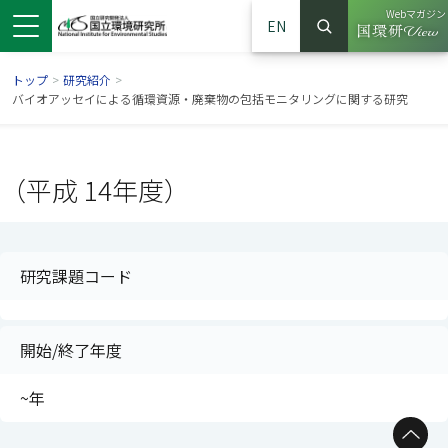
Webマガジン
EN
検索
（別ウイン
サイト内検索
トップ
>
研究紹介
>
バイオアッセイによる循環資源・廃棄物の包括モニタリングに関する研究
（平成 14年度）
研究課題コード
開始/終了年度
ンドウで開きます）
ウインドウで開きます）
別ウインドウで開きます）
~年