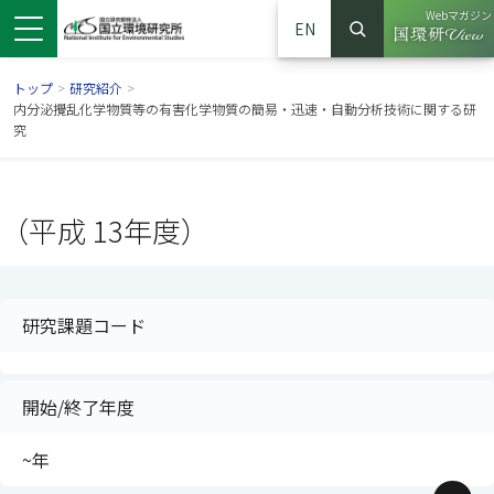
Webマガジン
EN
検索
（別ウイン
サイト内検索
トップ
>
研究紹介
>
内分泌攪乱化学物質等の有害化学物質の簡易・迅速・自動分析技術に関する研
究
（平成 13年度）
研究課題コード
ンドウで開きます）
ウインドウで開きます）
別ウインドウで開きます）
開始/終了年度
~年