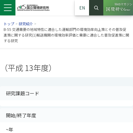
Webマガジン
EN
検索
（別ウイン
サイト内検索
トップ
>
研究紹介
>
B-55 交通需要の地域特性に適合した運輸部門の環境効率向上策とその普及促
進策に関する研究(1)輸送機関の環境効率評価と需要に適合した普及促進策に関
する研究
（平成 13年度）
研究課題コード
ンドウで開きます）
ウインドウで開きます）
別ウインドウで開きます）
開始/終了年度
~年