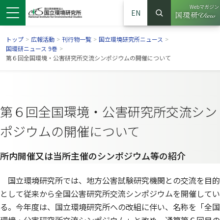
Webマガジン
EN
検索
（別ウイン
サイト内検索
トップ
>
広報活動
>
刊行物一覧
>
国立環境研究所ニュース
>
国環研ニュース 9巻
>
第６回全国環境・公害研究所交流シンポジウムの開催について
第６回全国環境・公害研究所交流シン
ポジウムの開催について
所内開催又は当所主催のシンポジウム等の紹介
ンドウで開きます）
ウインドウで開きます）
別ウインドウで開きます）
国立環境研究所では、地方公害試験研究機関との交流を目的
として従来から全国公害研究所交流シンポジウムを開催してい
る。今年度は、国立環境研究所への改組に伴い、名称を「全国