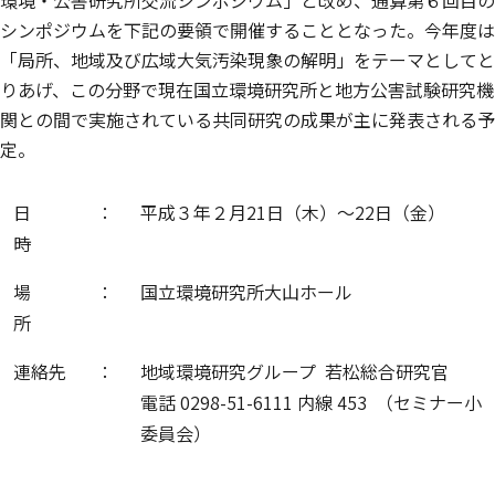
環境・公害研究所交流シンポジウム」と改め、通算第６回目の
シンポジウムを下記の要領で開催することとなった。今年度は
「局所、地域及び広域大気汚染現象の解明」をテーマとしてと
りあげ、この分野で現在国立環境研究所と地方公害試験研究機
関との間で実施されている共同研究の成果が主に発表される予
定。
日
：
平成３年２月21日（木）〜22日（金）
時
場
：
国立環境研究所大山ホール
所
連絡先
：
地域環境研究グループ 若松総合研究官
電話 0298-51-6111 内線 453 （セミナー小
委員会）