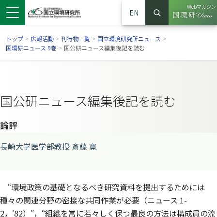
Webマガジン
EN
検索
（別ウイン
サイト内検索
トップ
>
広報活動
>
刊行物一覧
>
国立環境研究所ニュース
>
国環研ニュース 9巻
>
国公研ニュース編集後記を読む
国公研ニュース編集後記を読む
論評
長崎大学医学部教授 斎藤 寛
ンドウで開きます）
ウインドウで開きます）
別ウインドウで開きます）
“環境政策の基礎となるべき研究資料を提出するためには
種々の関連分野の密接な共同作業が必要（ニュース 1-
2，'82）”，“組織を常に若々しく保つ最良の方法は構成員の流