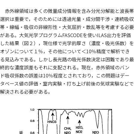
赤外線領域は多くの微量成分情報を含み分光分解能と波長帯
選択は重要で，そのためには透過光量・成分間干渉・連続吸収
帯・線幅・吸収の非線形性・大気屈折・散乱等を考慮する必要
がある。大気光学プログラムFASCODEを使いILAS出力を評価
した結果（図２），現仕様で光学的厚さ（濃度・吸光係数）を
オゾンについて１％，その他について＜10％精度で解析でき
る見込みである。しかし長光路の吸光係数決定は困難であり最
終的な濃度誤差もそれに支配される。現在，赤外領域のバン
ド吸収係数の誤差は10％程度とされており，この問題はデー
タベース値の評価・室内実験・打ち上げ前後の気球実験などで
解決される必要がある。