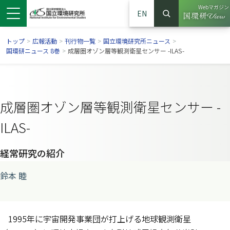
Webマガジン
EN
検索
（別ウイン
サイト内検索
トップ
>
広報活動
>
刊行物一覧
>
国立環境研究所ニュース
>
国環研ニュース 8巻
>
成層圏オゾン層等観測衛星センサー -ILAS-
成層圏オゾン層等観測衛星センサー -
ILAS-
経常研究の紹介
鈴本 睦
ンドウで開きます）
ウインドウで開きます）
別ウインドウで開きます）
1995年に宇宙開発事業団が打上げる地球観測衛星