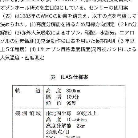
オゾンホール研究を主目的としている。センサーの使用案
（表）は1985年のWMOの勧告を踏まえ，以下の点を考慮して
決められた。(1)高度分解能を得るため周縁方向測定（２km分
解能）(2)赤外大気吸収によるオゾン，硝酸，水蒸気，エアロ
ゾルの同時観測(3)常温動作検出器を用いた長期観測（３年以
上５年程度）(4)１％オゾン目標濃度精度(5)可視バンドによる
大気温度・密度測定