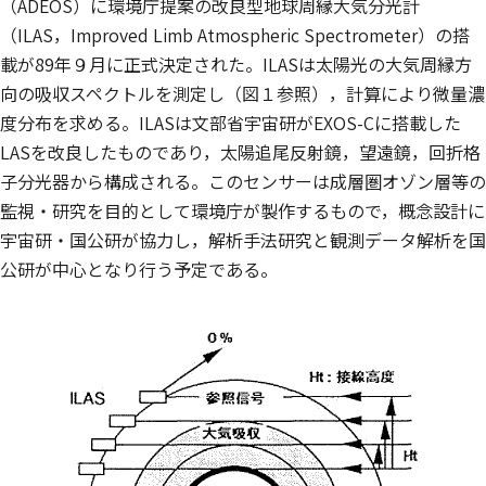
（ADEOS）に環境庁提案の改良型地球周縁大気分光計
（ILAS，Improved Limb Atmospheric Spectrometer）の搭
載が89年９月に正式決定された。ILASは太陽光の大気周縁方
向の吸収スペクトルを測定し（図１参照），計算により微量濃
度分布を求める。ILASは文部省宇宙研がEXOS-Cに搭載した
LASを改良したものであり，太陽追尾反射鏡，望遠鏡，回折格
子分光器から構成される。このセンサーは成層圏オゾン層等の
監視・研究を目的として環境庁が製作するもので，概念設計に
宇宙研・国公研が協力し，解析手法研究と観測データ解析を国
公研が中心となり行う予定である。