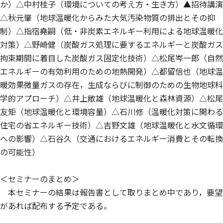
か）△中村桂子（環境についての考え方・生き方）▲招待講演
△秋元肇（地球温暖化からみた大気汚染物質の排出とその抑
制）△指宿堯嗣（低・非炭素エネルギー利用による地球温暖化
対策）△野崎健（炭酸ガス処理に要するエネルギーと炭酸ガス
拘束期間に着目した炭酸ガス固定化技術）△松尾岑一郎（自然
エネルギーの有効利用のための地熱開発）△都留信也（地球温
暖効果微量ガスの存在，生成ならびに制御のための生物地球科
学的アプローチ）△井上敞雄（地球温暖化と森林資源）△松尾
友矩（地球温暖化と環境容量）△石川修（温暖化対策に関わる
住宅の省エネルギー技術）△吉野文雄（地球温暖化と水文循環
への影響）△石谷久（交通におけるエネルギー消費とその転換
の可能性）
＜セミナーのまとめ＞
本セミナーの結果は報告書として取りまとめ中であり，要望
があれば配布する予定である。