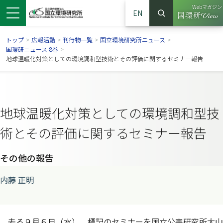
Webマガジン
EN
検索
（別ウイン
サイト内検索
トップ
>
広報活動
>
刊行物一覧
>
国立環境研究所ニュース
>
国環研ニュース 8巻
>
地球温暖化対策としての環境調和型技術とその評価に関するセミナー報告
地球温暖化対策としての環境調和型技
術とその評価に関するセミナー報告
その他の報告
ンドウで開きます）
ウインドウで開きます）
別ウインドウで開きます）
内藤 正明
去る９月６日（水），標記のセミナーを国立公害研究所大山