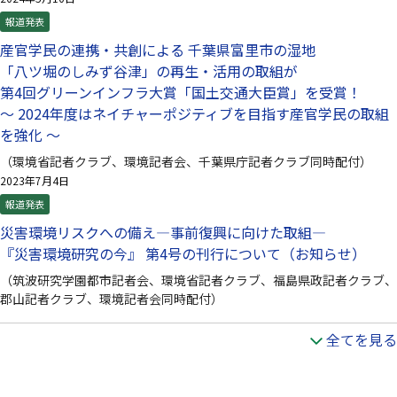
報道発表
産官学民の連携・共創による 千葉県富里市の湿地
「八ツ堀のしみず谷津」の再生・活用の取組が
第4回グリーンインフラ大賞「国土交通大臣賞」を受賞！
〜 2024年度はネイチャーポジティブを目指す産官学民の取組
を強化 〜
（環境省記者クラブ、環境記者会、千葉県庁記者クラブ同時配付）
2023年7月4日
報道発表
災害環境リスクへの備え—事前復興に向けた取組—
『災害環境研究の今』 第4号の刊行について（お知らせ）
（筑波研究学園都市記者会、環境省記者クラブ、福島県政記者クラブ、
郡山記者クラブ、環境記者会同時配付）
全てを見る