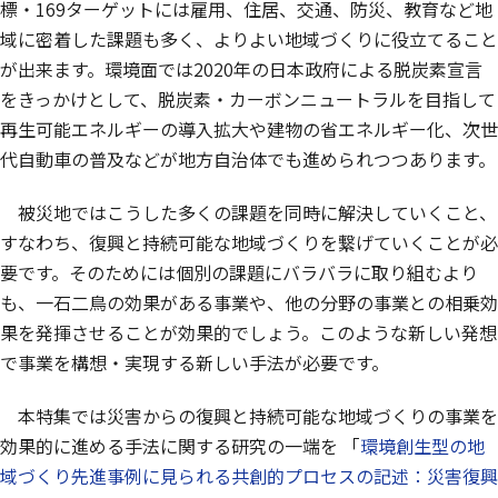
標・169ターゲットには雇用、住居、交通、防災、教育など地
域に密着した課題も多く、よりよい地域づくりに役立てること
が出来ます。環境面では2020年の日本政府による脱炭素宣言
をきっかけとして、脱炭素・カーボンニュートラルを目指して
再生可能エネルギーの導入拡大や建物の省エネルギー化、次世
代自動車の普及などが地方自治体でも進められつつあります。
被災地ではこうした多くの課題を同時に解決していくこと、
すなわち、復興と持続可能な地域づくりを繋げていくことが必
要です。そのためには個別の課題にバラバラに取り組むより
も、一石二鳥の効果がある事業や、他の分野の事業との相乗効
果を発揮させることが効果的でしょう。このような新しい発想
で事業を構想・実現する新しい手法が必要です。
本特集では災害からの復興と持続可能な地域づくりの事業を
効果的に進める手法に関する研究の一端を 「
環境創生型の地
域づくり先進事例に見られる共創的プロセスの記述：災害復興