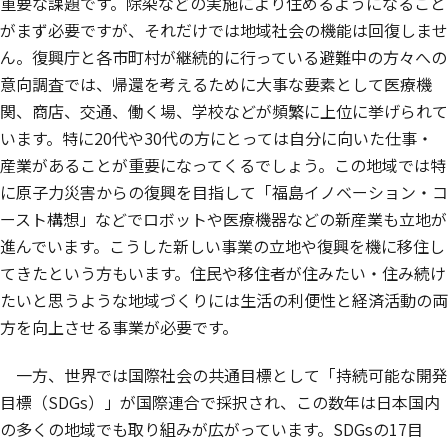
重要な課題です。除染などの実施により住めるようになること
がまず必要ですが、それだけでは地域社会の機能は回復しませ
ん。復興庁と各市町村が継続的に行っている避難中の方々への
意向調査では、帰還を考えるために大事な要素として医療機
関、商店、交通、働く場、学校などが頻繁に上位に挙げられて
います。特に20代や30代の方にとっては自分に向いた仕事・
産業があることが重要になってくるでしょう。この地域では特
に原子力災害からの復興を目指して「福島イノベーション・コ
ースト構想」などでロボットや医療機器などの新産業も立地が
進んでいます。こうした新しい事業の立地や復興を機に移住し
てきたという方もいます。住民や移住者が住みたい・住み続け
たいと思うような地域づくりには生活の利便性と経済活動の両
方を向上させる事業が必要です。
一方、世界では国際社会の共通目標として「持続可能な開発
目標（SDGs）」が国際連合で採択され、この数年は日本国内
の多くの地域でも取り組みが広がっています。SDGsの17目