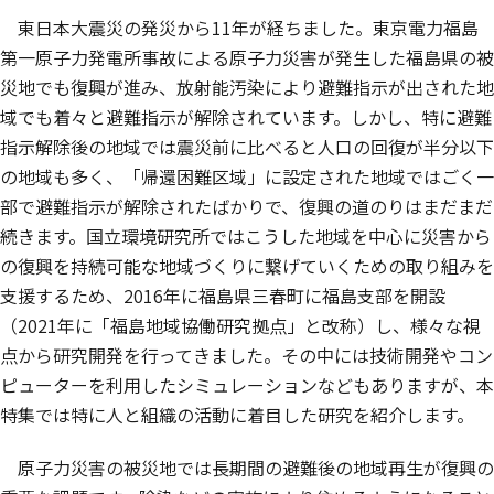
東日本大震災の発災から11年が経ちました。東京電力福島
第一原子力発電所事故による原子力災害が発生した福島県の被
災地でも復興が進み、放射能汚染により避難指示が出された地
域でも着々と避難指示が解除されています。しかし、特に避難
指示解除後の地域では震災前に比べると人口の回復が半分以下
の地域も多く、「帰還困難区域」に設定された地域ではごく一
部で避難指示が解除されたばかりで、復興の道のりはまだまだ
続きます。国立環境研究所ではこうした地域を中心に災害から
の復興を持続可能な地域づくりに繋げていくための取り組みを
支援するため、2016年に福島県三春町に福島支部を開設
（2021年に「福島地域協働研究拠点」と改称）し、様々な視
点から研究開発を行ってきました。その中には技術開発やコン
ピューターを利用したシミュレーションなどもありますが、本
特集では特に人と組織の活動に着目した研究を紹介します。
原子力災害の被災地では長期間の避難後の地域再生が復興の