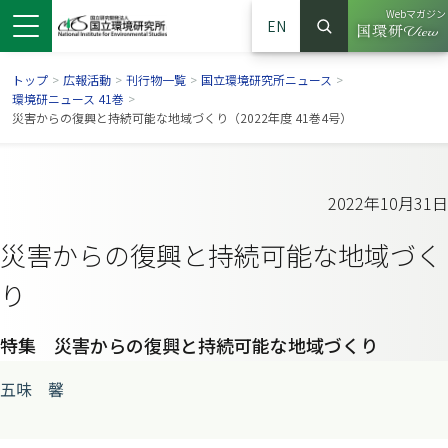
Webマガジン
EN
検索
（別ウイン
サイト内検索
トップ
>
広報活動
>
刊行物一覧
>
国立環境研究所ニュース
>
環境研ニュース 41巻
>
災害からの復興と持続可能な地域づくり（2022年度 41巻4号）
2022年10月31日
災害からの復興と持続可能な地域づく
り
特集 災害からの復興と持続可能な地域づくり
ンドウで開きます）
ウインドウで開きます）
別ウインドウで開きます）
五味 馨