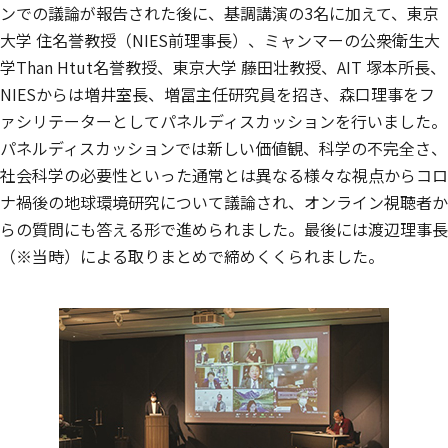
ンでの議論が報告された後に、基調講演の3名に加えて、東京
大学 住名誉教授（NIES前理事長）、ミャンマーの公衆衛生大
学Than Htut名誉教授、東京大学 藤田壮教授、AIT 塚本所長、
NIESからは増井室長、増冨主任研究員を招き、森口理事をフ
ァシリテーターとしてパネルディスカッションを行いました。
パネルディスカッションでは新しい価値観、科学の不完全さ、
社会科学の必要性といった通常とは異なる様々な視点からコロ
ナ禍後の地球環境研究について議論され、オンライン視聴者か
らの質問にも答える形で進められました。最後には渡辺理事長
（※当時）による取りまとめで締めくくられました。