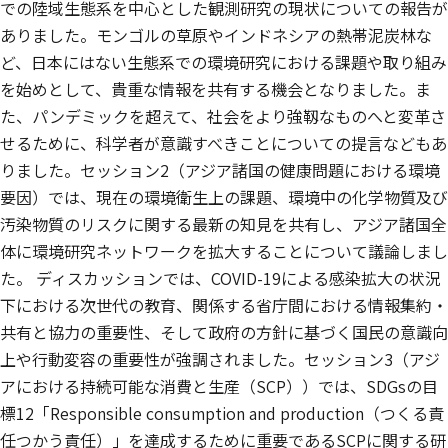
での陸域生態系を中心とした観測研究の現状についての報告が
ありました。モンゴルの草原やインドネシアの熱帯泥炭林な
ど、日本にはない生態系での環境研究における課題や取り組み
を始めとして、貴重な情報を共有する機会となりました。ま
た、パンデミックを超えて、社会をより強靱なものへと変革さ
せるために、科学者が意識すべきことについての提言などもあ
りました。セッション2（アジア諸国の健康問題における環境
要因）では、現在の環境衛生上の課題、環境中の化学物質及び
汚染物質のリスクに関する最新の知見を共有し、アジア諸国全
体に環境研究ネットワークを拡大することについて議論しまし
た。 ディスカッションでは、COVID-19による感染拡大の状況
下における次世代の教育、関係する省庁間における情報集約・
共有と協力の重要性、そして政府の方針に基づく国民の意識向
上や行動変容の重要性が強調されました。セッション3（アジ
アにおける持続可能な消費と生産（SCP））では、SDGsの目
標12「Responsible consumption and production（つくる責
任つかう責任）」を達成するために重要であるSCPに関する研