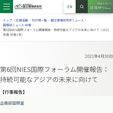
Webマガジン
EN
検索
（別ウイン
サイト内検索
トップ
>
広報活動
>
刊行物一覧
>
国立環境研究所ニュース
>
国環研ニュース 40巻
>
第5回NIES国際フォーラム開催報告：持続可能なアジアの未来に向けて（2021
年度 40巻1号）
2021年4月30日
第6回NIES国際フォーラム開催報告：
持続可能なアジアの未来に向けて
ンドウで開きます）
ウインドウで開きます）
別ウインドウで開きます）
【行事報告】
企画部国際室