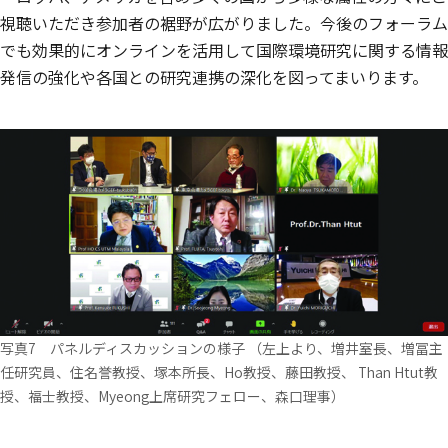
視聴いただき参加者の裾野が広がりました。今後のフォーラム
でも効果的にオンラインを活用して国際環境研究に関する情報
発信の強化や各国との研究連携の深化を図ってまいります。
写真7 パネルディスカッションの様子 （左上より、増井室長、増冨主
任研究員、住名誉教授、塚本所長、Ho教授、藤田教授、 Than Htut教
授、福士教授、Myeong上席研究フェロー、森口理事）