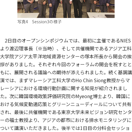
写真4 Session3の様子
2日目のオープンシンポジウムでは、最初に主催であるNIES
より渡辺理事長（※当時）、そして共催機関であるアジア工科
大学院アジア太平洋地域資源センターの塚本所長から開会の挨
拶がありました。それぞれ今回のフォーラムの開会を祝すとと
もに、展開される議論への期待が添えられました。続く基調講
演では、まずマレーシア工科大学のHo Chin Siong教授からマ
レーシアにおける環境行動計画に関する知見が紹介されまし
た。次に韓国環境政策評価研究院のMyeong博士より、韓国に
おける気候変動適応策とグリーンニューディールについて共有
され、最後に共催機関である東京大学未来ビジョン研究センタ
ーの福士教授より、アジアの都市における排水モニタリングに
ついて講演いただきました。後半では1日目の分科会セッショ