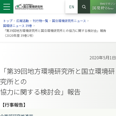
Webマガジン
EN
検索
（別ウイン
サイト内検索
トップ
>
広報活動
>
刊行物一覧
>
国立環境研究所ニュース
>
国環研ニュース 39巻
>
「第39回地方環境研究所と国立環境研究所との協力に関する検討会」報告
（2020年度 39巻1号）
2020年5月1日
「第39回地方環境研究所と国立環境研
究所との
協力に関する検討会」報告
ンドウで開きます）
ウインドウで開きます）
別ウインドウで開きます）
【行事報告】