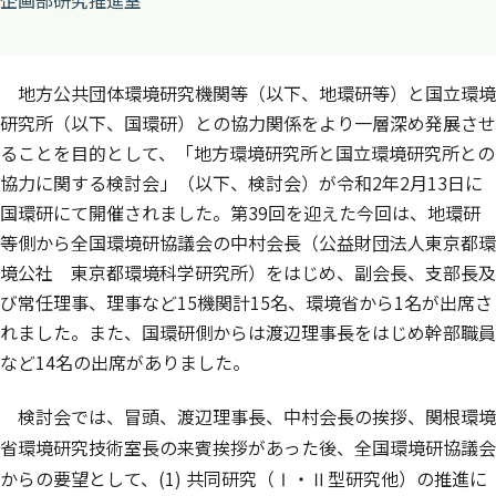
企画部研究推進室
地方公共団体環境研究機関等（以下、地環研等）と国立環境
研究所（以下、国環研）との協力関係をより一層深め発展させ
ることを目的として、「地方環境研究所と国立環境研究所との
協力に関する検討会」（以下、検討会）が令和2年2月13日に
国環研にて開催されました。第39回を迎えた今回は、地環研
等側から全国環境研協議会の中村会長（公益財団法人東京都環
境公社 東京都環境科学研究所）をはじめ、副会長、支部長及
び常任理事、理事など15機関計15名、環境省から1名が出席さ
れました。また、国環研側からは渡辺理事長をはじめ幹部職員
など14名の出席がありました。
検討会では、冒頭、渡辺理事長、中村会長の挨拶、関根環境
省環境研究技術室長の来賓挨拶があった後、全国環境研協議会
からの要望として、(1) 共同研究（Ⅰ・Ⅱ型研究他）の推進に